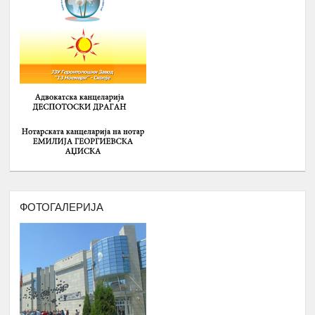
СРЕДНОШКОЛЦИ РОМИ НА ТЕМА
:
-
ИДЕНТИТЕТ, ВЛАДЕЊЕ НА
ПРАВО, ПОЛИТИЧКА КУЛТУРА И
ДЕМОКРАТИЈА И
-
ГРАДЕЊЕ НА КАПАЦИТЕТИ ЗА
15.
Февруари
ЗГОЛЕМУВАЊЕ НА
ВРАБОТЛИВОСТА И НАСТАП НА
ПАЗАРОТ НА ТРУД НА
СРЕДНОШКОЛЦИ РОМИ
Број : 40 Средношколци,
Локација: надвор од Скопје
ДВОДНЕВНА РАБОТИЛНИЦА НА
ТЕМА: АКТИВИЗАМ И УЧЕСТВОТО
ФОТОГАЛЕРИЈА
НА ОБРАЗОВАНИ РОМИ ВО
16.
ЈАВНИТЕ ПОЛИТИКИ
Февруари
Број : 20 учесници
Локација: надвор од Скопје
СЕМИНАР НА ТЕМА
:
АКАДЕМСКИ
ТЕХНИКИ И АКАДЕМСКО