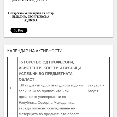
СРЕДНОШКОЛЦИ
МЕНТОРСТВО ОД
УНИВЕРЗИТЕТСКИ ПРОФЕСОРИ
ДОКАЖАНИ ВО СВОЈАТА ОБЛАСТ
Февруари –
2.
10 Ментори,
за студенти на прва
Јуни
година
запишани во приватните или
државните универзитети во
Република Северна Македонија
КАЛЕНДАР НА АКТИВНОСТИ
ТУТОРСТВО ОД ПРОФЕСОРИ,
АСИСТЕНТИ, КОЛЕГИ И ВРСНИЦИ
УСПЕШНИ ВО ПРЕДМЕТНАТА
ОБЛАСТ
30 студенти од сите студиски години
Јануари -
3.
запишани во приватните или
Август
државните универзитети во
Република Северна Македонија,
заради полесно совладување на
материјата во предметната област.
РАБОТНИ ПРАКСИ
ЗА СТУДЕНТИ И