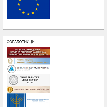
НАДОГРАДБА НА ПЛАТФОРМА
Еромаверзитас И МОБИЛНА
Јануари -
7.
АПЛИКАЦИЈА ЗА РЕГИСТРИРАЊЕ
Август
НА СИТЕ СТУДЕНТИ И КОРИСНИЦИ
НА РОМАВЕРЗИТАС
ПОДРШКА ЗА ОРГАНИЗИРАЊЕ
,ФОРМИРАЊЕ И ФУНКЦИОНИРАЊЕ
НА УНИЈА НА МЛАДИ НА
СОРАБОТНИЦИ
РОМАВЕРЗИТАС
Дебати, номинација и наградување
Јануари –
8.
на најдобрите студенти на
Август
генерацијата, Подршка на СИП
(студентски иницијативи, кампањи),
регистрирање во платформата
ЕРомаверзитас и користење на
мобилна апликација еРомаверзитас.
ЗАБАВА, ПИКНИК, ТЕАТАР,
Јануари –
9.
ФИЛМСКА ВЕЧЕР И ДРУГИ
Август
ИНИЦИЈАТИВИ