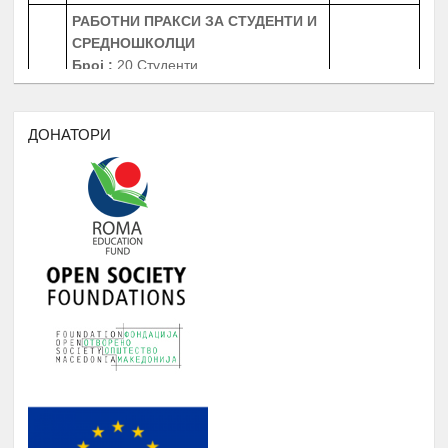
СРЕДНОШКОЛЦИ
Број
:
20 Студенти
20 Средношколци
Јануари -
4.
20 Ментори за средношколците при
Август
извршување на работната пракса
Период
: 3 Месеци
ДОНАТОРИ
Работни пракси во институции, НВО,
приватни фирми и компании
БИБЛИОТЕКА НА РОМАВЕРЗИТАС
Студенти и корисници на
Јануари -
5.
Ромаверзитас. Набавка на нови книги
Август
потребни за користење од страна на
студентите на Ромаверзитас
МЕСЕЧНИ СОСТАНОЦИ СО
СТУДЕНТИТЕ НА РОМАВЕРЗИТАС И
Јануари -
6.
КВАРТАЛНИ СОСТАНОЦИ СО
Август
СТУДЕНТИ И СРЕДНОШКОЛЦИ
КОРИСНИЦИ НА СТИПЕНДИЈА