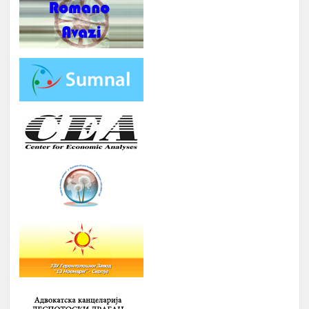
А К Т И В Н О С Т И
ПЕРИОД
ПРОМОЦИЈА И ПОТПИШУВАЊЕ НА
ДОГОВОРИ СО КОРИСНИЦИТЕ НА
1.
Јануари
СТИПЕНДИЈА – СТУДЕНТИ И