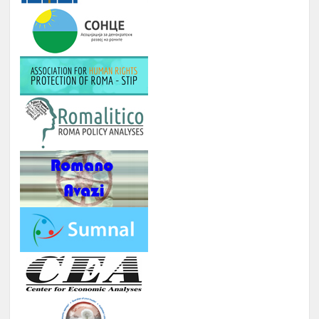
РОМА ИНДЕКС
Јануари -
10.
Број на вклучени лица: 5 лица и еден
Август
ментор
ОДБЕЛЕЖУВАЊЕ НА ВАЖНИ
Јануари -
11.
ДАТУМИ ЗА РОМСКИОТ НАРОД
Август
КУРС ЗА КОМПЈУТЕРИ
Јануари -
12.
Број : 7 студенти на Ромаверзитас и
Август
10 матуранти
ПОДГОТОВКА НА БИЗНИС
Јуни –
13.
ПЛАНОВИ ЗА МАТУРАНТИ
август
ЗИМСКА БИЗНИС ШКОЛА ЗА
СТУДЕНТИ ЗА ГРАДЕЊЕ
КАПАЦИТЕТИ ЗА НАСТАП НА
14.
ПАЗАРОТ НА ТРУД
Февруари
Број : 20 Студенти,
Локација: надвор од Скопје, 4
ноќевања
ЗИМСКА
ШКОЛА ЗА