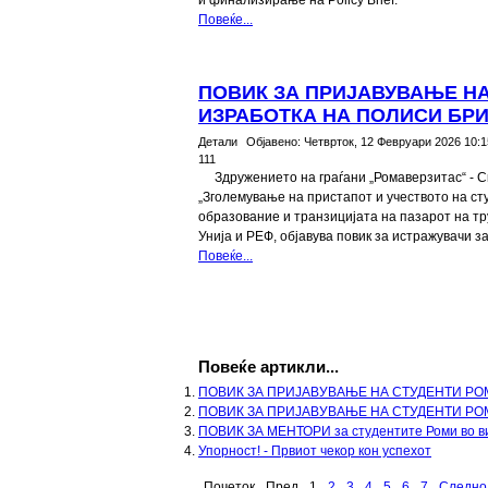
и финализирање на Policy Brief.
Повеќе...
ПОВИК ЗА ПРИЈАВУВАЊЕ Н
ИЗРАБОТКА НА ПОЛИСИ БР
Детали
Објавено:
Четврток, 12 Февруари 2026 10:1
111
Здружението на граѓани „Ромаверзитас“ - С
„Зголемување на пристапот и учеството на ст
образование и транзицијата на пазарот на т
Унија и РЕФ, објавува повик за истражувачи за 
Повеќе...
Повеќе артикли...
ПОВИК ЗА ПРИЈАВУВАЊЕ НА СТУДЕНТИ РО
ПОВИК ЗА ПРИЈАВУВАЊЕ НА СТУДЕНТИ РО
ПОВИК ЗА МЕНТОРИ за студентите Роми во в
Упорност! - Првиот чекор кон успехот
Почеток
Пред
1
2
3
4
5
6
7
Следно