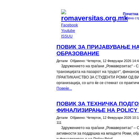
Почетна
Главна ст
Facebook
Youtube
ISSUU
ПОВИК ЗА ПРИЈАВУВАЊЕ НА
ОБРАЗОВАНИЕ
Детали
Објавено:
Четврток, 12 Февруари 2026 14:4
Здружението на граѓани „Ромаверзитас“ - С
транзицијата на пазарот на трудот“, финан
ПРАКТИКАНСТВО ЗА СТУДЕНТИ РОМИ ОД ВИСО
организација, со што ќе се стекнат со практи
Повеќе...
ПОВИК ЗА ТЕХНИЧКА ПОДГО
ФИНАЛИЗИРАЊЕ НА POLICY 
Детали
Објавено:
Четврток, 12 Февруари 2026 10:1
111
Здружението на граѓани „Ромаверзитас“ – С
активности за поддршка на младите Роми, обј