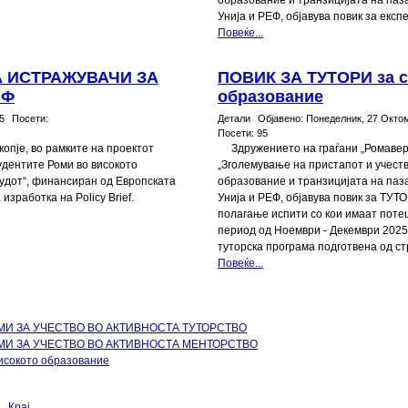
образование и транзицијата на паз
Унија и РЕФ, објавува повик за експе
Повеќе...
А ИСТРАЖУВАЧИ ЗА
ПОВИК ЗА ТУТОРИ за с
ИФ
образование
5
Посети:
Детали
Објавено:
Понеделник, 27 Октом
Посети:
95
копје, во рамките на проектот
Здружението на граѓани „Ромаверз
удентите Роми во високото
„Зголемување на пристапот и учеств
рудот“, финансиран од Европската
образование и транзицијата на паз
изработка на Policy Brief.
Унија и РЕФ, објавува повик за ТУТ
полагање испити со кои имаат поте
период од Ноември - Декември 2025
туторска програма подготвена од ст
Повеќе...
МИ ЗА УЧЕСТВО ВО АКТИВНОСТА ТУТОРСТВО
МИ ЗА УЧЕСТВО ВО АКТИВНОСТА МЕНТОРСТВО
исокото образование
Крај