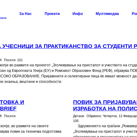
За Нас
Проекти
Инфо
Мултимедиа
Ро
рана
 УЧЕСНИЦИ ЗА ПРАКТИКАНСТВО ЗА СТУДЕНТИ 
4
Посети:
101
копје во рамките на проектот „Зголемување на пристапот и учеството на сту
сиран од Европската Унија (ЕУ) и Ромскиот Образовен Фонд (РЕФ), објаву
КО ОБРАЗОВАНИЕ. Пријавените и селектирани лица ќе имаат можност да
чни знаења, вештини и способности.
ТОВКА И
ПОВИК ЗА ПРИЈАВУВА
BRIEF
ИЗРАБОТКА НА ПОЛИ
8
Посети:
Детали
Објавено:
Четврток, 12 Февруар
105
копје, во рамките на своите
Здружението на граѓани „Ромаверз
авува повик за техничка подготовка
„Зголемување на пристапот и учеств