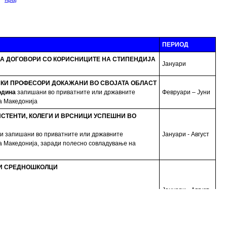
ПЕРИОД
А ДОГОВОРИ СО КОРИСНИЦИТЕ НА СТИПЕНДИЈА
Јануари
КИ ПРОФЕСОРИ ДОКАЖАНИ ВО СВОЈАТА ОБЛАСТ
одина
запишани во приватните или државните
Февруари – Јуни
а Македонија
ИСТЕНТИ, КОЛЕГИ И ВРСНИЦИ УСПЕШНИ ВО
ни запишани во приватните или државните
Јануари - Август
а Македонија, заради полесно совладување на
 И СРЕДНОШКОЛЦИ
Јануари - Август
и извршување на работната пракса
О, приватни фирми и компании