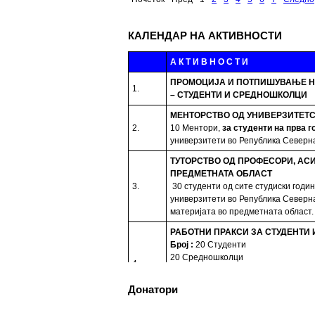
КАЛЕНДАР НА АКТИВНОСТИ
А К Т И В Н О С Т И
ПРОМОЦИЈА И ПОТПИШУВАЊЕ Н
1.
– СТУДЕНТИ И СРЕДНОШКОЛЦИ
МЕНТОРСТВО ОД УНИВЕРЗИТЕТС
2.
10 Ментори,
за студенти на прва г
универзитети во Република Северн
ТУТОРСТВО ОД ПРОФЕСОРИ, АС
ПРЕДМЕТНАТА ОБЛАСТ
3.
30 студенти од сите студиски годи
универзитети во Република Северн
материјата во предметната област.
РАБОТНИ ПРАКСИ
ЗА СТУДЕНТИ
Број
:
20 Студенти
20 Средношколци
4.
20 Ментори за средношколците пр
Период
: 3 Месеци
Донатори
Работни пракси во институции, НВ