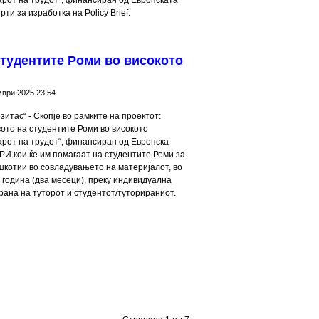
арот на трудот“, финансиран од Европската
рти за изработка на Policy Brief.
тудентите Роми во високото
ври 2025 23:54
итас“ - Скопје во рамките на проектот:
ото на студентите Роми во високото
арот на трудот“, финансиран од Европска
ОРИ кои ќе им помагаат на студентите Роми за
шкотии во совладувањето на материјалот, во
 година (два месеци), преку индивидуална
рана на туторот и студентот/туторираниот.