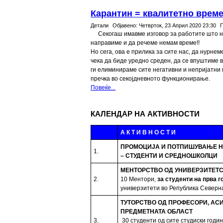
Карантин = квалитетно време
Детали
Објавено:
Четврток, 23 Април 2020 23:30
Секогаш имавме изговор за работите што н
направиме и да речеме немам време!!
Но сега, ова е прилика за сите нас, да нурнем
чека да биде уредно среден, да се впуштиме 
ги елиминираме сите негативни и непријатни м
пречка во секојдневното функционирање.
Повеќе...
КАЛЕНДАР НА АКТИВНОСТИ
А К Т И В Н О С Т И
ПРОМОЦИЈА И ПОТПИШУВАЊЕ Н
1.
– СТУДЕНТИ И СРЕДНОШКОЛЦИ
МЕНТОРСТВО ОД УНИВЕРЗИТЕТС
2.
10 Ментори,
за студенти на прва г
универзитети во Република Северн
ТУТОРСТВО ОД ПРОФЕСОРИ, АС
ПРЕДМЕТНАТА ОБЛАСТ
3.
30 студенти од сите студиски годи