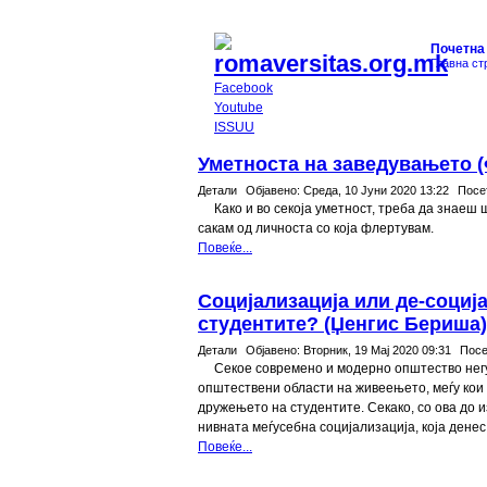
Почетна
Главна ст
Facebook
Youtube
ISSUU
Уметноста на заведувањето 
Детали
Објавено:
Среда, 10 Јуни 2020 13:22
Посе
Како и во секоја уметност, треба да знаеш
сакам од личноста со која флертувам.
Повеќе...
Социјализација или де-социј
студентите? (Џенгис Бериша)
Детали
Објавено:
Вторник, 19 Мај 2020 09:31
Посе
Секое современо и модерно општество нег
општествени области на живеењето, меѓу кои 
дружењето на студентите. Секако, со ова до
нивната меѓусебна социјализација, која денес
Повеќе...