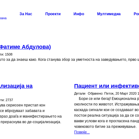
За Нас
Проекти
Инфо
Мултимедиа
Ро
рана
(Фатиме Абдулова)
ти:
1508
 што за да знаеш како. Кога станува збор за уметноста на заведувањето, прв
ализација на
Пациент или инфективе
Детали
Објавено:
Петок, 20 Март 2020 
Бори се или бегај! Емоционална р
ти:
2737
околности по животот. Истражувања
ува сериозен пристап кон
каскада сигнали кои се создаваат во
се вбројуваат забавата и
постои реална ситуација за да се с
 израз доаѓа и манифестирањето на
вакви услови кога е прогласена панд
 прераснува во де-социјализација.
човековото битие за преживување.
Повеќе...