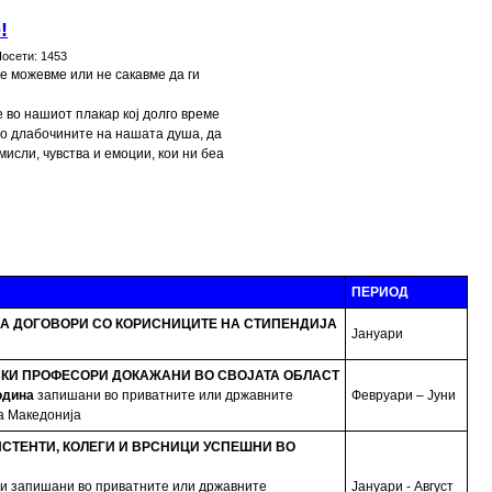
!
Посети:
1453
е можевме или не сакавме да ги
е во нашиот плакар кој долго време
во длабочините на нашата душа, да
исли, чувства и емоции, кои ни беа
ПЕРИОД
А ДОГОВОРИ СО КОРИСНИЦИТЕ НА СТИПЕНДИЈА
Јануари
КИ ПРОФЕСОРИ ДОКАЖАНИ ВО СВОЈАТА ОБЛАСТ
одина
запишани во приватните или државните
Февруари – Јуни
а Македонија
ИСТЕНТИ, КОЛЕГИ И ВРСНИЦИ УСПЕШНИ ВО
ни запишани во приватните или државните
Јануари - Август