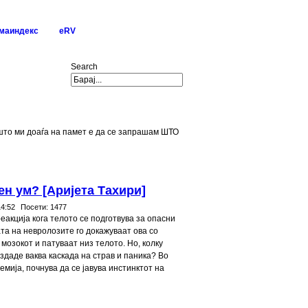
маиндекс
eRV
Search
о што ми доаѓа на памет е да се запрашам ШТО
н ум? [Аријета Тахири]
14:52
Посети:
1477
еакција кога телото се подготвува за опасни
та на невролозите го докажуваат ова со
 мозокот и патуваат низ телото. Но, колку
оздаде ваква каскада на страв и паника? Во
емија, почнува да се јавува инстинктот на