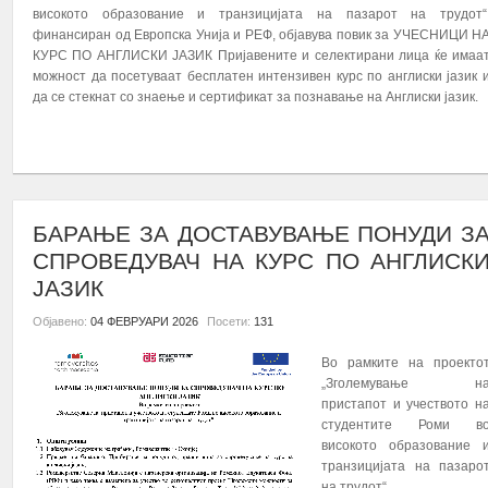
високото образование и транзицијата на пазарот на трудот“
финансиран од Европска Унија и РЕФ, објавува повик за УЧЕСНИЦИ Н
КУРС ПО АНГЛИСКИ ЈАЗИК Пријавените и селектирани лица ќе имаа
можност да посетуваат бесплатен интензивен курс по англиски јазик 
да се стекнат со знаење и сертификат за познавање на Англиски јазик.
ПОВЕЌЕ...
БАРАЊЕ ЗА ДОСТАВУВАЊЕ ПОНУДИ З
СПРОВЕДУВАЧ НА КУРС ПО АНГЛИСК
ЈАЗИК
Објавено:
04 ФЕВРУАРИ 2026
Посети:
131
Во рамките на проекто
„Зголемување н
пристапот и учеството н
студентите Роми в
високото образование 
транзицијата на пазаро
на трудот“...