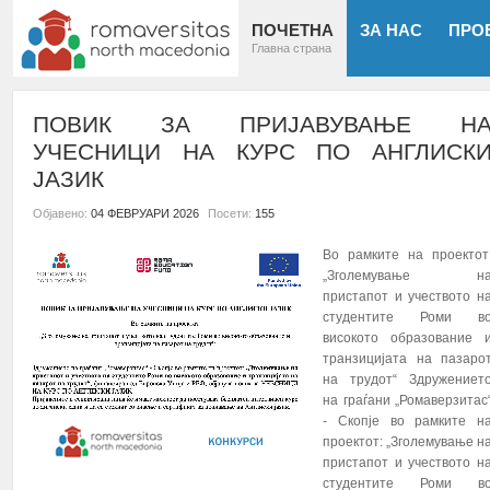
ПОЧЕТНА
ЗА НАС
ПРО
Главна страна
ПОВИК ЗА ПРИЈАВУВАЊЕ Н
УЧЕСНИЦИ НА КУРС ПО АНГЛИСК
ЈАЗИК
Објавено:
04 ФЕВРУАРИ 2026
Посети:
155
Во рамките на проектот
„Зголемување н
пристапот и учеството н
студентите Роми в
високото образование 
транзицијата на пазаро
на трудот“ Здружениет
на граѓани „Ромаверзитас
- Скопје во рамките н
проектот: „Зголемување н
пристапот и учеството н
студентите Роми в