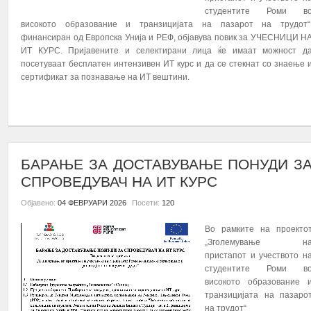
студентите Роми в
високото образование и транзицијата на пазарот на трудот“
финансиран од Европска Унија и РЕФ, објавува повик за УЧЕСНИЦИ Н
ИТ КУРС. Пријавените и селектирани лица ќе имаат можност д
посетуваат бесплатен интензивен ИТ курс и да се стекнат со знаење 
сертификат за познавање на ИТ вештини.
ПОВЕЌЕ...
БАРАЊЕ ЗА ДОСТАВУВАЊЕ ПОНУДИ З
СПРОВЕДУВАЧ НА ИТ КУРС
Објавено:
04 ФЕВРУАРИ 2026
Посети:
120
Во рамките на проекто
„Зголемување н
пристапот и учеството н
студентите Роми в
високото образование 
транзицијата на пазаро
на трудот“