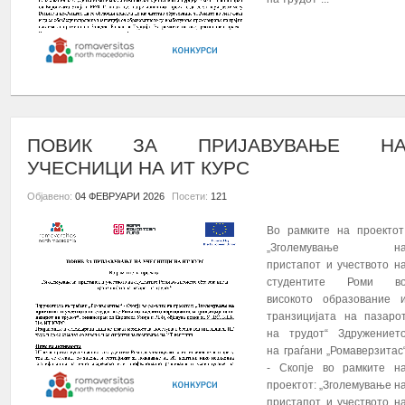
ПОВЕЌЕ...
ПОВИК ЗА ПРИЈАВУВАЊЕ Н
УЧЕСНИЦИ НА ИТ КУРС
Објавено:
04 ФЕВРУАРИ 2026
Посети:
121
Во рамките на проектот
„Зголемување н
пристапот и учеството н
студентите Роми в
високото образование 
транзицијата на пазаро
на трудот“ Здружениет
на граѓани „Ромаверзитас
- Скопје во рамките н
проектот: „Зголемување н
пристапот и учеството н