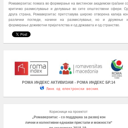
Ромаверзитас помага во формирање на вистински академски граѓани с
критичко размислување и делување во сите општествени сфери. О
друга страна, Ромаверзитас претставува широко отворена капија ко
различни погледи, начини на размислување, но и дружење 
формирање доживотни пријателства и од државата и од странство.
РОМА ИНДЕКС АКТИВИЗАМ - РОМА ИНДЕКС БР.14
Линк од електронски весник
Корисници на проектот
„Ромаверзитас - со поддршка за развој кон
лични и колективни еднакви пристапи и можности“