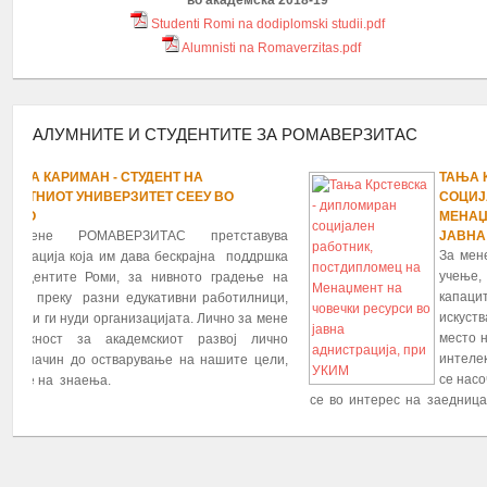
во академска 2018-19
Studenti Romi na dodiplomski studii.pdf
Alumnisti na Romaverzitas.pdf
АЛУМНИТЕ И СТУДЕНТИТЕ ЗА РОМАВЕРЗИТАС
ТАЊА КРСТЕВСКА - ДИПЛОМИРАН
1
2
3
4
5
6
7
8
9
10
11
12
13
14
15
16
17
18
19
20
21
22
23
24
25
26
 ВО
СОЦИЈАЛЕН РАБОТНИК, ПОСТДИПЛО
МЕНАЏМЕНТ НА ЧОВЕЧКИ РЕСУРСИ В
етставува
ЈАВНА АДНИСТРАЦИЈА, ПРИ УКИМ
За мене Ромаверзитас претставува мож
јна поддршка
учење, надоградува
 градење на
капацитетите,соработка и размена на з
аботилници,
искуства меѓу студентите и алумните,
ично за мене
место на кое што се собира и спојува 
звој лично
интелектуална маса која во иднинина т
ашите цели,
се насочи кон превземање на важни про
се во интерес на заедницата а го засегаат и општеството
живееме.