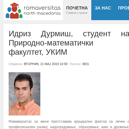
ПОЧЕТНА
ЗА НАС
ПРО
Главна страна
Идриз Дурмиш, студент н
Природно-математички
факултет, УКИМ
Објавено:
ВТОРНИК, 21 МАЈ 2019 10:58
Посети:
3831
Ромаверзитас за мене претставува круцијален фактор за личен 
професионален развој, надоградување, образување, како и дружење