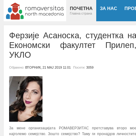
ПОЧЕТНА
ЗА НАС
ПРО
Главна страна
Ферзије Асаноска, студентка н
Економски факултет Прилеп
УКЛО
Објавено:
ВТОРНИК, 21 МАЈ 2019 11:01
Посети:
3059
За мене организацијата РОМАВЕРЗИТАС претставува второ мо
најголемо семејство. Зошто семејство? Таму ги пронајдов личностит