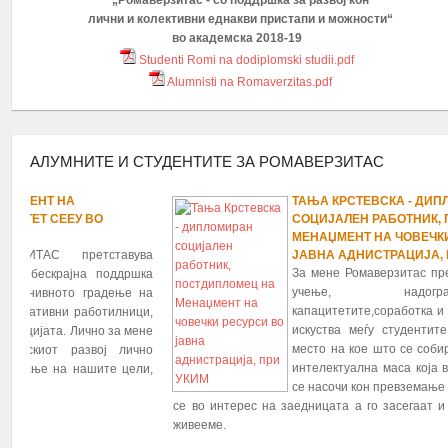
„Ромаверзитас - со поддршка за развој кон
лични и колективни еднакви пристапи и можности“
во академска 2018-19
Studenti Romi na dodiplomski studii.pdf
Alumnisti na Romaverzitas.pdf
АЛУМНИТЕ И СТУДЕНТИТЕ ЗА РОМАВЕРЗИТАС
ТАЊА КРСТЕВСКА - ДИПЛОМИРАН
1
2
3
4
5
6
7
8
9
10
11
12
13
14
15
16
17
18
19
20
21
22
23
24
25
26
СОЦИЈАЛЕН РАБОТНИК, ПОСТДИПЛОМЕЦ НА
МЕНАЏМЕНТ НА ЧОВЕЧКИ РЕСУРСИ ВО
ЈАВНА АДНИСТРАЦИЈА, ПРИ УКИМ
За мене Ромаверзитас претставува можност за
учење, надоградување и
капацитетите,соработка и размена на знаења и
искуства меѓу студентите и алумните, како и
место на кое што се собира и спојува ромската
интелектуална маса која во иднинина треба да
се насочи кон превземање на важни процеси кои
се во интерес на заедницата а го засегаат и општеството во кое
живееме.