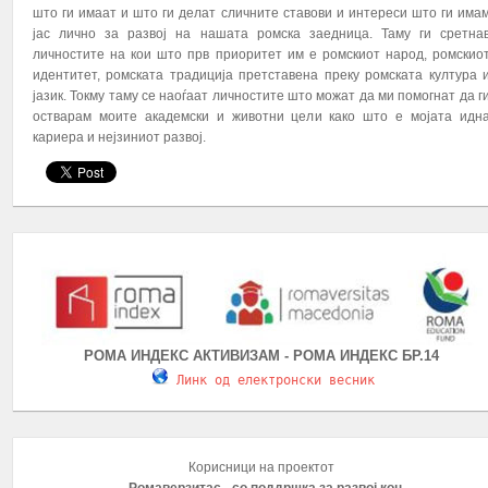
што ги имаат и што ги делат сличните ставови и интереси што ги има
јас лично за развој на нашата ромска заедница. Таму ги сретна
личностите на кои што прв приоритет им е ромскиот народ, ромскио
идентитет, ромската традиција претставена преку ромската култура 
јазик. Токму таму се наоѓаат личностите што можат да ми помогнат да г
остварам моите академски и животни цели како што е мојата идн
кариера и нејзиниот развој.
РОМА ИНДЕКС АКТИВИЗАМ - РОМА ИНДЕКС БР.14
Линк од електронски весник
Корисници на проектот