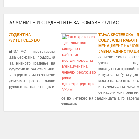
АЛУМНИТЕ И СТУДЕНТИТЕ ЗА РОМАВЕРЗИТАС
ТАЊА КРСТЕВСКА - ДИПЛОМИРАН
1
2
3
4
5
6
7
8
9
10
11
12
13
14
15
16
17
18
19
20
21
22
23
24
25
26
СОЦИЈАЛЕН РАБОТНИК, ПОСТДИПЛОМЕЦ НА
МЕНАЏМЕНТ НА ЧОВЕЧКИ РЕСУРСИ ВО
ЈАВНА АДНИСТРАЦИЈА, ПРИ УКИМ
За мене Ромаверзитас претставува можност за
учење, надоградување и
капацитетите,соработка и размена на знаења и
искуства меѓу студентите и алумните, како и
место на кое што се собира и спојува ромската
интелектуална маса која во иднинина треба да
се насочи кон превземање на важни процеси кои
се во интерес на заедницата а го засегаат и општеството во кое
живееме.