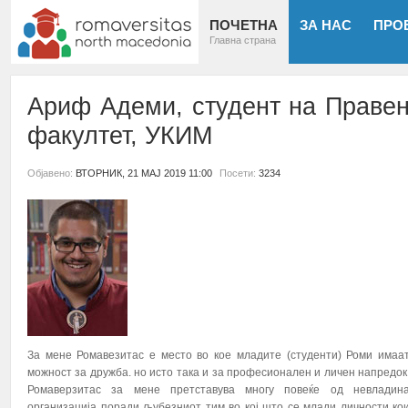
ПОЧЕТНА
ЗА НАС
ПРО
Главна страна
Ариф Адеми, студент на Праве
факултет, УКИМ
Објавено:
ВТОРНИК, 21 МАЈ 2019 11:00
Посети:
3234
За мене Ромавезитас е место во кое младите (студенти) Роми имаа
можност за дружба. но исто така и за професионален и личен напредок
Ромаверзитас за мене претставува многу повеќе од невладин
организација поради љубезниот тим во кој што се млади личности ко