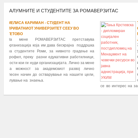
Во рамките на проектот: „Зголемување на пристап
АЛУМНИТЕ И СТУДЕНТИТЕ ЗА РОМАВЕРЗИТАС
студентите Роми во високото образов...
УДЕНТ НА
ТАЊА КРСТЕВСКА - ДИПЛО
1
2
3
4
5
6
ПОВЕЌЕ...
7
8
9
10
11
12
13
14
15
16
17
18
19
20
21
22
23
24
25
26
ИТЕТ СЕЕУ ВО
СОЦИЈАЛЕН РАБОТНИК, П
МЕНАЏМЕНТ НА ЧОВЕЧКИ 
ИТАС претставува
ЈАВНА АДНИСТРАЦИЈА, ПР
За мене Ромаверзитас претс
ава бескрајна поддршка
учење, надогр
а нивното градење на
капацитетите,соработка и ра
укативни работилници,
искуства меѓу студентите и
зацијата. Лично за мене
место на кое што се собира 
мскиот развој лично
интелектуална маса која во 
ување на нашите цели,
се насочи кон превземање на
се во интерес на заедницата а го засегаат и о
живееме.