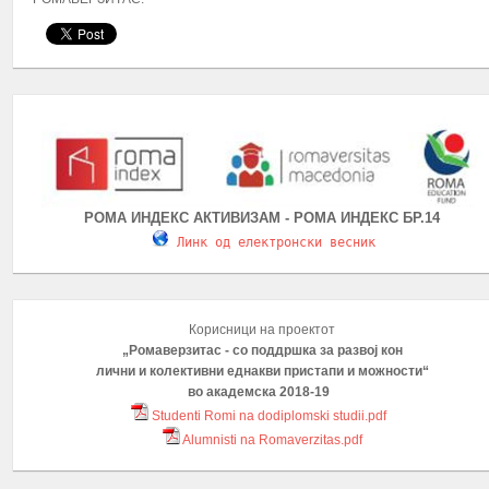
ПОВИК ЗА ПРИЈАВУВАЊЕ НА УЧЕСНИЦИ НА КУРС
РОМА ИНДЕКС АКТИВИЗАМ - РОМА ИНДЕКС БР.14
Линк од електронски весник
Здружението на граѓани „Ромаверзитас“ - Скоп
проектот: „Зголемување на стапката на з...
ПОВЕЌЕ...
Корисници на проектот
„Ромаверзитас - со поддршка за развој кон
ПОВИК ЗА ПРИЈАВУВАЊЕ НА УЧЕСНИЦИ НА КУРС
лични и колективни еднакви пристапи и можности“
во академска 2018-19
Studenti Romi na dodiplomski studii.pdf
Alumnisti na Romaverzitas.pdf