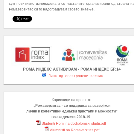
сум позитивно изненадена и со настаните организирани од страна н
Ромаверзитас си го надоградувам своето знаење.
ПОВИК ЗА ПРИЈАВУВАЊЕ НА УЧЕСНИЦИ НА КУРС ПО..
РОМА ИНДЕКС АКТИВИЗАМ - РОМА ИНДЕКС БР.14
Здружението на граѓани „Ромаверзитас“ - Скопје во 
Линк од електронски весник
проектот: „Зголемување на стапката на з...
ПОВЕЌЕ...
ПОВИК ЗА ПРИЈАВУВАЊЕ НА УЧЕСНИЦИ НА КУРС ПО..
Корисници на проектот
„Ромаверзитас - со поддршка за развој кон
лични и колективни еднакви пристапи и можности“
во академска 2018-19
Studenti Romi na dodiplomski studii.pdf
Alumnisti na Romaverzitas.pdf