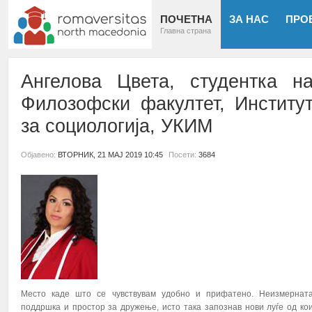
ПОЧЕТНА
ЗА НАС
ПРО
Главна страна
Ангелова Цвета, студентка н
Филозофски факултет, Институ
за социологија, УКИМ
Објавено:
ВТОРНИК, 21 МАЈ 2019 10:45
Посети:
3684
Место каде што се чувствувам удобно и прифатено. Неизмернат
поддршка и простор за дружење, исто така запознав нови луѓе од ко