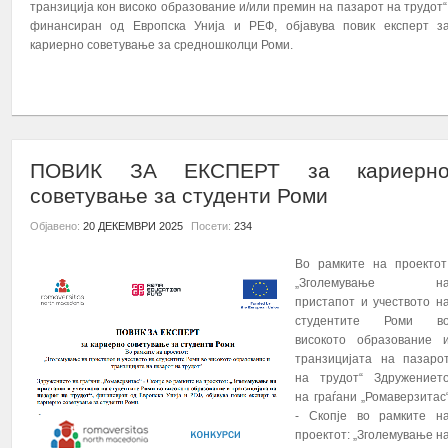
транзиција кон високо образование и/или премин на пазарот на трудот“
финансиран од Европска Унија и РЕФ, објавува повик експерт з
кариерно советување за средношколци Роми.
ПОВЕЌЕ...
ПОВИК ЗА ЕКСПЕРТ за кариерн
советување за студенти Роми
Објавено:
20 ДЕКЕМВРИ 2025
Посети:
234
Во рамките на проектот
„Зголемување н
пристапот и учеството н
студентите Роми в
високото образование 
транзицијата на пазаро
на трудот“ Здружениет
на граѓани „Ромаверзитас
- Скопје во рамките н
проектот: „Зголемување н