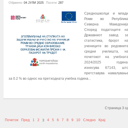
Објавено:
04 ЈУЛИ 2025
Посети:
287
Средношколци и млад
Роми во Републик
Северна Македониј
Според податоците н
Државниот завод з
статистика, бројот н
учениците во редовнит
средни училишта, н
почетокот на учебнат
2024/2025 година
изнесува 67143, шт
претставува намалувањ
за 0.2 % во однос на претходната учебна година...
ПОВЕЌЕ...
Страница 3 о
Почеток
Пред
1
2
4
5
6
7
8
9
10
Следно
Крај
3