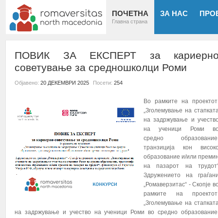
ПОЧЕТНА
ЗА НАС
ПРО
Главна страна
ПОВИК ЗА ЕКСПЕРТ за кариерн
советување за средношколци Роми
Објавено:
20 ДЕКЕМВРИ 2025
Посети:
254
Во рамките на проектот
„Зголемување на стапкат
на задржување и учеств
на ученици Роми в
средно образование
транзиција кон висок
образование и/или преми
на пазарот на трудот
Здружението на граѓан
„Ромаверзитас“ - Скопје в
рамките на проектот
„Зголемување на стапкат
на задржување и учество на ученици Роми во средно образование