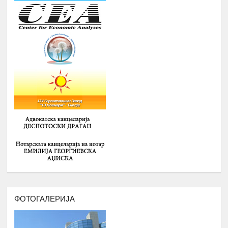
Број : 20 Студенти,
Локација: надвор од Скопје, 4
ноќевања
ЗИМСКА
ШКОЛА ЗА
СРЕДНОШКОЛЦИ РОМИ НА ТЕМА
:
-
ИДЕНТИТЕТ, ВЛАДЕЊЕ НА
ПРАВО, ПОЛИТИЧКА КУЛТУРА И
ДЕМОКРАТИЈА И
-
ГРАДЕЊЕ НА КАПАЦИТЕТИ ЗА
15.
Февруари
ЗГОЛЕМУВАЊЕ НА
ВРАБОТЛИВОСТА И НАСТАП НА
ПАЗАРОТ НА ТРУД НА
СРЕДНОШКОЛЦИ РОМИ
Број : 40 Средношколци,
Локација: надвор од Скопје
ДВОДНЕВНА РАБОТИЛНИЦА НА
ТЕМА: АКТИВИЗАМ И УЧЕСТВОТО
ФОТОГАЛЕРИЈА
НА ОБРАЗОВАНИ РОМИ ВО
16.
ЈАВНИТЕ ПОЛИТИКИ
Февруари