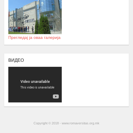
Број : 20 учесници
Локација: надвор од Скопје
СЕМИНАР НА ТЕМА
:
АКАДЕМСКИ
ТЕХНИКИ И АКАДЕМСКО
ПИШУВАЊЕ
Прегледај ја оваа галерија
- Управување со време и
Приоритизација,
17.
- Кооперативно учење и делегирање,
Април
ВИДЕО
Истражување Анализа
- Академско пишување и критично
размислување
Број : 45 Студенти,
Локација: надвор од Скопје
ПРОФЕСИОНАЛНА ОРИЕНТАЦИЈА
И КАРИЕРНО СОВЕТУВАЊЕ И
18.
ПЛАНИРАЊЕ
Мај
Број : 25 средношколци
Copyright © 2018 - www.romaversitas.org.mk
Локација: Ромаверзитас