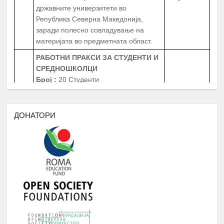
државните универзитети во
Република Северна Македонија,
заради полесно совладување на
материјата во предметната област.
РАБОТНИ ПРАКСИ
ЗА СТУДЕНТИ И
СРЕДНОШКОЛЦИ
Број
:
20 Студенти
20 Средношколци
Јануари -
4.
20 Ментори за средношколците при
Август
извршување на работната пракса
ДОНАТОРИ
Период
: 3 Месеци
Работни пракси во институции, НВО,
приватни фирми и компании
БИБЛИОТЕКА НА РОМАВЕРЗИТАС
Студенти и корисници на
Јануари -
5.
Ромаверзитас. Набавка на нови книги
Август
потребни за користење од страна на
студентите на Ромаверзитас
МЕСЕЧНИ СОСТАНОЦИ СО