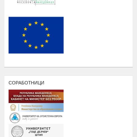
СТУДЕНТИТЕ НА РОМАВЕРЗИТАС И
Јануари -
6.
КВАРТАЛНИ СОСТАНОЦИ СО
Август
СТУДЕНТИ И СРЕДНОШКОЛЦИ
КОРИСНИЦИ НА СТИПЕНДИЈА
НАДОГРАДБА НА ПЛАТФОРМА
Еромаверзитас И МОБИЛНА
Јануари -
7.
АПЛИКАЦИЈА ЗА РЕГИСТРИРАЊЕ
Август
НА СИТЕ СТУДЕНТИ И КОРИСНИЦИ
НА РОМАВЕРЗИТАС
ПОДРШКА ЗА ОРГАНИЗИРАЊЕ
,ФОРМИРАЊЕ И ФУНКЦИОНИРАЊЕ
НА УНИЈА НА МЛАДИ НА
СОРАБОТНИЦИ
РОМАВЕРЗИТАС
Дебати, номинација и наградување
Јануари –
8.
на најдобрите студенти на
Август
генерацијата, Подршка на СИП
(студентски иницијативи, кампањи),
регистрирање во платформата
ЕРомаверзитас и користење на
мобилна апликација еРомаверзитас.