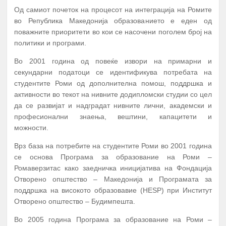
Од самиот почеток на процесот на интеграција на Ромите
во Република Македонија образованието е еден од
поважните приоритети во кои се насочени поголем број на
политики и програми.
Во 2001 година од повеќе извори на примарни и
секундарни податоци се идентификува потребата на
студентите Роми од дополнителна помош, поддршка и
активности во текот на нивните додипломски студии со цел
да се развијат и надградат нивните лични, академски и
професионални знаења, вештини, капацитети и
можности.
Врз база на потребите на студентите Роми во 2001 година
се основа Програма за образование на Роми –
Ромаверзитас како заедничка иницијатива на Фондација
Отворено општество – Македонија и Програмата за
поддршка на високото образовавие (HESP) при Институт
Отворено општество – Будимпешта.
Во 2005 година Програма за образование на Роми –