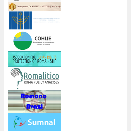
ЗАБАВА, ПИКНИК, ТЕАТАР,
Јануари –
9.
ФИЛМСКА ВЕЧЕР И ДРУГИ
Август
ИНИЦИЈАТИВИ
РОМА ИНДЕКС
Јануари -
10.
Број на вклучени лица: 5 лица и еден
Август
ментор
ОДБЕЛЕЖУВАЊЕ НА ВАЖНИ
Јануари -
11.
ДАТУМИ ЗА РОМСКИОТ НАРОД
Август
КУРС ЗА КОМПЈУТЕРИ
Јануари -
12.
Број : 7 студенти на Ромаверзитас и
Август
10 матуранти
ПОДГОТОВКА НА БИЗНИС
Јуни –
13.
ПЛАНОВИ ЗА МАТУРАНТИ
август
ЗИМСКА БИЗНИС ШКОЛА ЗА
СТУДЕНТИ ЗА ГРАДЕЊЕ
КАПАЦИТЕТИ ЗА НАСТАП НА
14.
ПАЗАРОТ НА ТРУД
Февруари