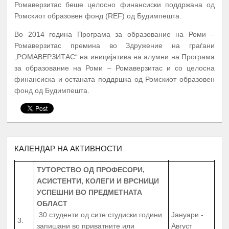
Ромаверзитас беше целосно финансиски поддржана од
А К Т И В Н О С Т И
ПЕРИОД
Ромскиот образовен фонд (REF) од Будимпешта.
ПРОМОЦИЈА И ПОТПИШУВАЊЕ НА
Во 2014 година Програма за образование на Роми –
ДОГОВОРИ СО КОРИСНИЦИТЕ НА
1.
Јануари
Ромаверзитас премина во Здружение на граѓани
СТИПЕНДИЈА – СТУДЕНТИ И
„РОМАВЕРЗИТАС“ на иницијатива на алумни на Програма
СРЕДНОШКОЛЦИ
за образование на Роми – Ромаверзитас и со целосна
МЕНТОРСТВО ОД
финансиска и останата поддршка од Ромскиот образовен
УНИВЕРЗИТЕТСКИ ПРОФЕСОРИ
фонд од Будимпешта.
ДОКАЖАНИ ВО СВОЈАТА ОБЛАСТ
Февруари –
2.
10 Ментори,
за студенти на прва
Јуни
година
запишани во приватните или
државните универзитети во
Република Северна Македонија
КАЛЕНДАР НА АКТИВНОСТИ
ТУТОРСТВО ОД ПРОФЕСОРИ,
АСИСТЕНТИ, КОЛЕГИ И ВРСНИЦИ
УСПЕШНИ ВО ПРЕДМЕТНАТА
ОБЛАСТ
30 студенти од сите студиски години
Јануари -
3.
запишани во приватните или
Август