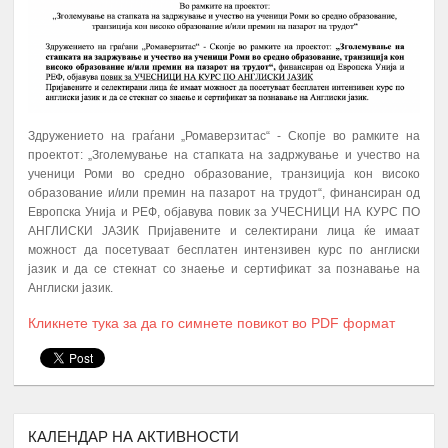
А К Т И В Н О С Т И
ПЕРИОД
Здружението на граѓани „Ромаверзитас“ - Скопје во рамките на
проектот: „Зголемување на стапката на задржување и учество на
ПРОМОЦИЈА И ПОТПИШУВАЊЕ НА
ученици Роми во средно образование, транзиција кон високо
ДОГОВОРИ СО КОРИСНИЦИТЕ НА
образование и/или премин на пазарот на трудот“, финансиран од
1.
Јануари
СТИПЕНДИЈА – СТУДЕНТИ И
Европска Унија и РЕФ, објавува повик за УЧЕСНИЦИ НА КУРС ПО
СРЕДНОШКОЛЦИ
АНГЛИСКИ ЈАЗИК Пријавените и селектирани лица ќе имаат
можност да посетуваат бесплатен интензивен курс по англиски
МЕНТОРСТВО ОД
јазик и да се стекнат со знаење и сертификат за познавање на
УНИВЕРЗИТЕТСКИ ПРОФЕСОРИ
Англиски јазик.
ДОКАЖАНИ ВО СВОЈАТА ОБЛАСТ
Февруари –
Кликнете тука за да го симнете повикот во PDF формат
2.
10 Ментори,
за студенти на прва
Јуни
година
запишани во приватните или
државните универзитети во
Република Северна Македонија
ТУТОРСТВО ОД ПРОФЕСОРИ,
КАЛЕНДАР НА АКТИВНОСТИ