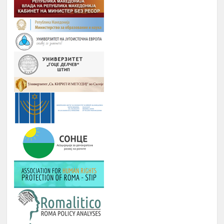
Август
генерацијата, Подршка на СИП
(студентски иницијативи, кампањи),
регистрирање во платформата
ЕРомаверзитас и користење на
мобилна апликација еРомаверзитас.
ЗАБАВА, ПИКНИК, ТЕАТАР,
Јануари –
9.
ФИЛМСКА ВЕЧЕР И ДРУГИ
Август
ИНИЦИЈАТИВИ
РОМА ИНДЕКС
Јануари -
10.
Број на вклучени лица: 5 лица и еден
Август
ментор
ОДБЕЛЕЖУВАЊЕ НА ВАЖНИ
Јануари -
11.
ДАТУМИ ЗА РОМСКИОТ НАРОД
Август
КУРС ЗА КОМПЈУТЕРИ
Јануари -
12.
Број : 7 студенти на Ромаверзитас и
Август
10 матуранти
ПОДГОТОВКА НА БИЗНИС
Јуни –
13.