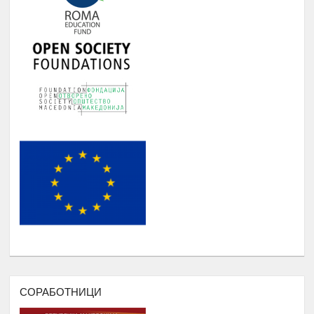
Јануари -
5.
Ромаверзитас. Набавка на нови книги
Август
потребни за користење од страна на
студентите на Ромаверзитас
МЕСЕЧНИ СОСТАНОЦИ СО
СТУДЕНТИТЕ НА РОМАВЕРЗИТАС И
Јануари -
6.
КВАРТАЛНИ СОСТАНОЦИ СО
Август
СТУДЕНТИ И СРЕДНОШКОЛЦИ
КОРИСНИЦИ НА СТИПЕНДИЈА
НАДОГРАДБА НА ПЛАТФОРМА
Еромаверзитас И МОБИЛНА
Јануари -
7.
АПЛИКАЦИЈА ЗА РЕГИСТРИРАЊЕ
Август
НА СИТЕ СТУДЕНТИ И КОРИСНИЦИ
НА РОМАВЕРЗИТАС
ПОДРШКА ЗА ОРГАНИЗИРАЊЕ
,ФОРМИРАЊЕ И ФУНКЦИОНИРАЊЕ
НА УНИЈА НА МЛАДИ НА
РОМАВЕРЗИТАС
СОРАБОТНИЦИ
Дебати, номинација и наградување
Јануари –
8.
на најдобрите студенти на