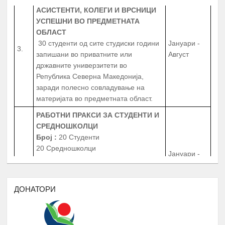
АСИСТЕНТИ, КОЛЕГИ И ВРСНИЦИ
УСПЕШНИ ВО ПРЕДМЕТНАТА
ОБЛАСТ
30 студенти од сите студиски години
Јануари -
3.
запишани во приватните или
Август
државните универзитети во
Република Северна Македонија,
заради полесно совладување на
материјата во предметната област.
РАБОТНИ ПРАКСИ
ЗА СТУДЕНТИ И
СРЕДНОШКОЛЦИ
Број
:
20 Студенти
20 Средношколци
Јануари -
4.
20 Ментори за средношколците при
Август
извршување на работната пракса
Период
: 3 Месеци
Работни пракси во институции, НВО,
ДОНАТОРИ
приватни фирми и компании
БИБЛИОТЕКА НА РОМАВЕРЗИТАС
Студенти и корисници на