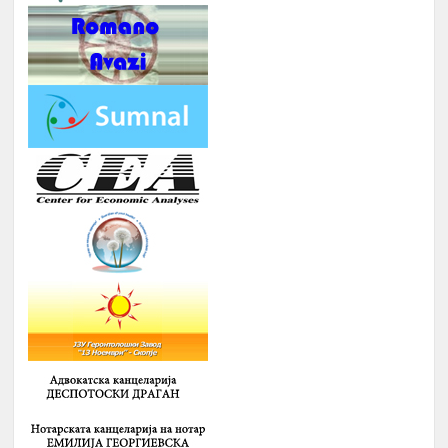
ПЛАНОВИ ЗА МАТУРАНТИ
август
ЗИМСКА БИЗНИС ШКОЛА ЗА
СТУДЕНТИ ЗА ГРАДЕЊЕ
КАПАЦИТЕТИ ЗА НАСТАП НА
14.
ПАЗАРОТ НА ТРУД
Февруари
Број : 20 Студенти,
Локација: надвор од Скопје, 4
ноќевања
ЗИМСКА
ШКОЛА ЗА
СРЕДНОШКОЛЦИ РОМИ НА ТЕМА
:
-
ИДЕНТИТЕТ, ВЛАДЕЊЕ НА
ПРАВО, ПОЛИТИЧКА КУЛТУРА И
ДЕМОКРАТИЈА И
-
ГРАДЕЊЕ НА КАПАЦИТЕТИ ЗА
15.
Февруари
ЗГОЛЕМУВАЊЕ НА
ВРАБОТЛИВОСТА И НАСТАП НА
ПАЗАРОТ НА ТРУД НА
СРЕДНОШКОЛЦИ РОМИ
Број : 40 Средношколци,
Локација: надвор од Скопје