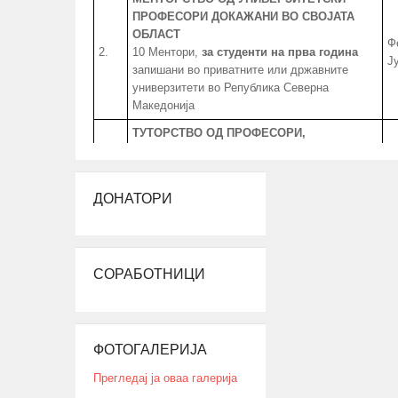
ПРОФЕСОРИ ДОКАЖАНИ ВО СВОЈАТА
ОБЛАСТ
Ф
2.
10 Ментори,
за студенти на прва година
Ј
запишани во приватните или државните
универзитети во Република Северна
Македонија
ТУТОРСТВО ОД ПРОФЕСОРИ,
АСИСТЕНТИ, КОЛЕГИ И ВРСНИЦИ
УСПЕШНИ ВО ПРЕДМЕТНАТА ОБЛАСТ
30 студенти од сите студиски години
Ј
3.
ДОНАТОРИ
запишани во приватните или државните
А
универзитети во Република Северна
Македонија, заради полесно совладување
на материјата во предметната област.
СОРАБОТНИЦИ
РАБОТНИ ПРАКСИ
ЗА СТУДЕНТИ И
СРЕДНОШКОЛЦИ
Број
:
20 Студенти
20 Средношколци
Ј
ФОТОГАЛЕРИЈА
4.
20 Ментори за средношколците при
А
извршување на работната пракса
Прегледај ја оваа галерија
Период
: 3 Месеци