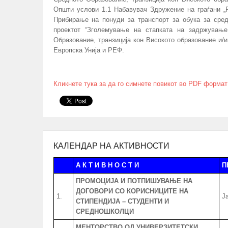
Општи услови 1.1 Набавувач Здружение на граѓани „Р
Прибирање на понуди за транспорт за обука за сре
проектот “Зголемување на стапката на задржувањ
Образование, транзиција кон Високото образование и/
Европска Унија и РЕФ.
Кликнете тука за да го симнете повикот во PDF формат
КАЛЕНДАР НА АКТИВНОСТИ
А К Т И В Н О С Т И
П
ПРОМОЦИЈА И ПОТПИШУВАЊЕ НА
ДОГОВОРИ СО КОРИСНИЦИТЕ НА
1.
Ј
СТИПЕНДИЈА – СТУДЕНТИ И
СРЕДНОШКОЛЦИ
МЕНТОРСТВО ОД УНИВЕРЗИТЕТСКИ