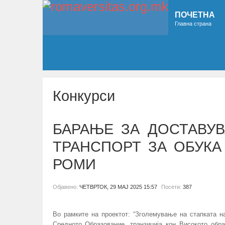
ПОЧЕТНА
Главна страна
Конкурси
БАРАЊЕ ЗА ДОСТАВУ
ТРАНСПОРТ ЗА ОБУК
РОМИ
Објавено:
ЧЕТВРТОК, 29 МАЈ 2025 15:57
Посети:
387
Во рамките на проектот: “Зголемување на стапката 
Средното Образование, транзиција кон Високото обра