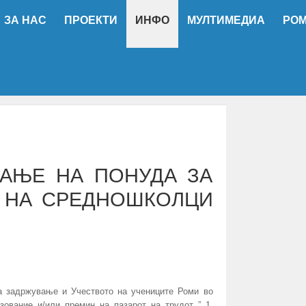
ЗА НАС
ПРОЕКТИ
ИНФО
МУЛТИМЕДИА
РО
ВАЊЕ НА ПОНУДА ЗА
А НА СРЕДНОШКОЛЦИ
на задржување и Учеството на учениците Роми во
зование и/или премин на пазарот на трудот ” 1.