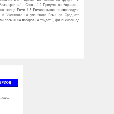
омаверзитас“ - Скопје 1.2 Предмет на барањето:
дношколци Роми 1.3 Ромаверзитас го спроведува
е и Учеството на учениците Роми во Средното
или премин на пазарот на трудот ”, финансиран од
ЕРИОД
ануари