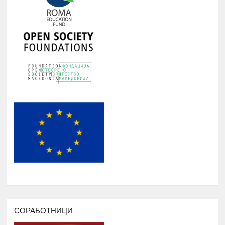
БИБЛИОТЕКА НА РОМАВЕРЗИТАС
Студенти и корисници на
Јануари -
5.
Ромаверзитас. Набавка на нови книги
Август
потребни за користење од страна на
студентите на Ромаверзитас
МЕСЕЧНИ СОСТАНОЦИ СО
СТУДЕНТИТЕ НА РОМАВЕРЗИТАС И
Јануари -
6.
КВАРТАЛНИ СОСТАНОЦИ СО
Август
СТУДЕНТИ И СРЕДНОШКОЛЦИ
КОРИСНИЦИ НА СТИПЕНДИЈА
НАДОГРАДБА НА ПЛАТФОРМА
Еромаверзитас И МОБИЛНА
Јануари -
7.
АПЛИКАЦИЈА ЗА РЕГИСТРИРАЊЕ
Август
НА СИТЕ СТУДЕНТИ И КОРИСНИЦИ
НА РОМАВЕРЗИТАС
ПОДРШКА ЗА ОРГАНИЗИРАЊЕ
,ФОРМИРАЊЕ И ФУНКЦИОНИРАЊЕ
СОРАБОТНИЦИ
НА УНИЈА НА МЛАДИ НА