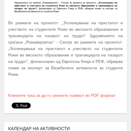
Во рамките на проектот: „Зголемување на пристапот и
учеството на студентите Роми во високото образование и
транзицијата на пазарот на трудот“ Здружението на
граѓани „Ромаверзитас“ - Скопје во рамките на проектот:
„Зголемување на пристапот и учеството на студентите
А К Т И В Н О С Т И
ПЕРИОД
Роми во високото образование и транзицијата на пазарот
на трудот“, финансиран од Европска Унија и РЕФ, објавува
ПРОМОЦИЈА И ПОТПИШУВАЊЕ НА
повик за експерт за Визибилити активности за студенти
ДОГОВОРИ СО КОРИСНИЦИТЕ НА
1.
Јануари
Роми.
СТИПЕНДИЈА – СТУДЕНТИ И
СРЕДНОШКОЛЦИ
МЕНТОРСТВО ОД
Кликнете тука за да го симнете повикот во PDF формат
УНИВЕРЗИТЕТСКИ ПРОФЕСОРИ
ДОКАЖАНИ ВО СВОЈАТА ОБЛАСТ
Февруари –
2.
10 Ментори,
за студенти на прва
Јуни
година
запишани во приватните или
државните универзитети во
КАЛЕНДАР НА АКТИВНОСТИ
Република Северна Македонија