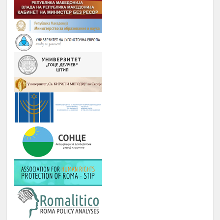
РОМАВЕРЗИТАС
Дебати, номинација и наградување
Јануари –
8.
на најдобрите студенти на
Август
генерацијата, Подршка на СИП
(студентски иницијативи, кампањи),
регистрирање во платформата
ЕРомаверзитас и користење на
мобилна апликација еРомаверзитас.
ЗАБАВА, ПИКНИК, ТЕАТАР,
Јануари –
9.
ФИЛМСКА ВЕЧЕР И ДРУГИ
Август
ИНИЦИЈАТИВИ
РОМА ИНДЕКС
Јануари -
10.
Број на вклучени лица: 5 лица и еден
Август
ментор
ОДБЕЛЕЖУВАЊЕ НА ВАЖНИ
Јануари -
11.
ДАТУМИ ЗА РОМСКИОТ НАРОД
Август
КУРС ЗА КОМПЈУТЕРИ
Јануари -
12.
Број : 7 студенти на Ромаверзитас и
Август
10 матуранти