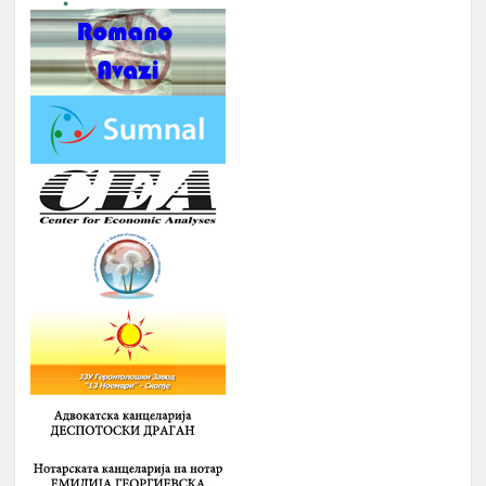
ПОДГОТОВКА НА БИЗНИС
Јуни –
13.
ПЛАНОВИ ЗА МАТУРАНТИ
август
ЗИМСКА БИЗНИС ШКОЛА ЗА
СТУДЕНТИ ЗА ГРАДЕЊЕ
КАПАЦИТЕТИ ЗА НАСТАП НА
14.
ПАЗАРОТ НА ТРУД
Февруари
Број : 20 Студенти,
Локација: надвор од Скопје, 4
ноќевања
ЗИМСКА
ШКОЛА ЗА
СРЕДНОШКОЛЦИ РОМИ НА ТЕМА
:
-
ИДЕНТИТЕТ, ВЛАДЕЊЕ НА
ПРАВО, ПОЛИТИЧКА КУЛТУРА И
ДЕМОКРАТИЈА И
-
ГРАДЕЊЕ НА КАПАЦИТЕТИ ЗА
15.
Февруари
ЗГОЛЕМУВАЊЕ НА
ВРАБОТЛИВОСТА И НАСТАП НА
ПАЗАРОТ НА ТРУД НА
СРЕДНОШКОЛЦИ РОМИ