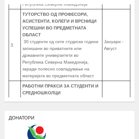
ТУТОРСТВО ОД ПРОФЕСОРИ,
АСИСТЕНТИ, КОЛЕГИ И ВРСНИЦИ
УСПЕШНИ ВО ПРЕДМЕТНАТА
ОБЛАСТ
30 студенти од сите студиски години
Јануари -
3.
запишани во приватните или
Август
државните универзитети во
Република Северна Македонија,
заради полесно совладување на
материјата во предметната област.
РАБОТНИ ПРАКСИ
ЗА СТУДЕНТИ И
СРЕДНОШКОЛЦИ
Број
:
20 Студенти
20 Средношколци
Јануари -
4.
20 Ментори за средношколците при
Август
извршување на работната пракса
ДОНАТОРИ
Период
: 3 Месеци
Работни пракси во институции, НВО,
приватни фирми и компании