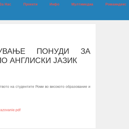
За Нас
Проекти
Инфо
Мултимедиа
Ромаиндекс
УВАЊЕ ПОНУДИ ЗА
ПО АНГЛИСКИ ЈАЗИК
твото на студентите Роми во високото образование и
razovanie.pdf