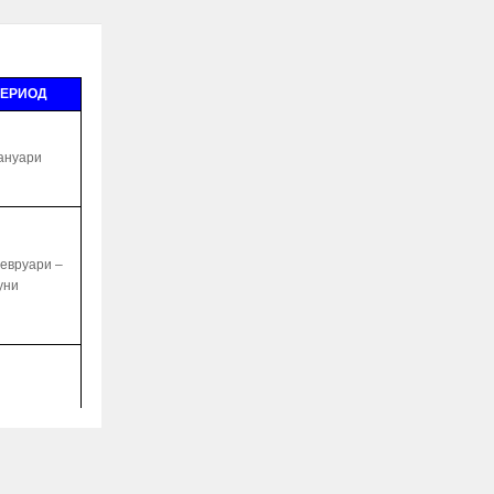
ЕРИОД
ануари
евруари –
уни
ануари -
вгуст