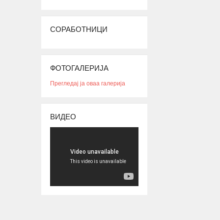
област.
РАБОТНИ ПРАКСИ
ЗА СТУДЕНТИ И
СОРАБОТНИЦИ
СРЕДНОШКОЛЦИ
Број
:
20 Студенти
20 Средношколци
Ј
4.
20 Ментори за средношколците при
А
ФОТОГАЛЕРИЈА
извршување на работната пракса
Период
: 3 Месеци
Прегледај ја оваа галерија
Работни пракси во институции, НВО, приватни
фирми и компании
БИБЛИОТЕКА НА РОМАВЕРЗИТАС
ВИДЕО
Студенти и корисници на Ромаверзитас.
Ј
5.
Набавка на нови книги потребни за користење
А
од страна на студентите на Ромаверзитас
МЕСЕЧНИ СОСТАНОЦИ СО СТУДЕНТИТЕ НА
РОМАВЕРЗИТАС И КВАРТАЛНИ СОСТАНОЦИ
Ј
6.
СО СТУДЕНТИ И СРЕДНОШКОЛЦИ
А
КОРИСНИЦИ НА СТИПЕНДИЈА
НАДОГРАДБА НА ПЛАТФОРМА
Еромаверзитас И МОБИЛНА АПЛИКАЦИЈА ЗА
Ј
7.
РЕГИСТРИРАЊЕ НА СИТЕ СТУДЕНТИ И
А