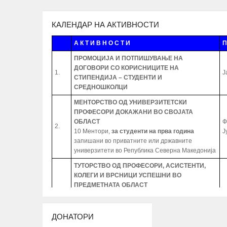
КАЛЕНДАР НА АКТИВНОСТИ
А К Т И В Н О С Т И
П
ПРОМОЦИЈА И ПОТПИШУВАЊЕ НА
ДОГОВОРИ СО КОРИСНИЦИТЕ НА
1.
Ј
СТИПЕНДИЈА – СТУДЕНТИ И
СРЕДНОШКОЛЦИ
МЕНТОРСТВО ОД УНИВЕРЗИТЕТСКИ
ПРОФЕСОРИ ДОКАЖАНИ ВО СВОЈАТА
ОБЛАСТ
Ф
2.
10 Ментори,
за студенти на прва година
Ј
запишани во приватните или државните
универзитети во Република Северна Македонија
ТУТОРСТВО ОД ПРОФЕСОРИ, АСИСТЕНТИ,
КОЛЕГИ И ВРСНИЦИ УСПЕШНИ ВО
ПРЕДМЕТНАТА ОБЛАСТ
30 студенти од сите студиски години запишани
Ј
3.
во приватните или државните универзитети во
А
Република Северна Македонија, заради полесно
ДОНАТОРИ
совладување на материјата во предметната