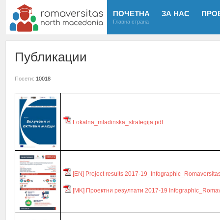
ПОЧЕТНА
ЗА НАС
ПРО
Главна страна
Публикации
Посети:
10018
Lokalna_mladinska_strategija.pdf
[EN] Project results 2017-19_Infographic_Romaversit
[MK] Проектни резултати 2017-19 Infographic_Romav