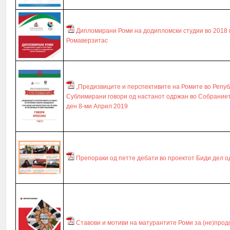
Дипломирани Роми на додипломски студии во 2018 г
Ромаверзитас
„Предизвиците и перспективите на Ромите во Репуб
Сублимирани говори од настанот одржан во Собраниет
ден 8-ми Април 2019
Препораки од петте дебати во проектот Биди дел од
Ставови и мотиви на матурантите Роми за (не)про