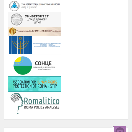
(студентски иницијативи, кампањи),
регистрирање во платформата
ЕРомаверзитас и користење на
мобилна апликација еРомаверзитас.
ЗАБАВА, ПИКНИК, ТЕАТАР,
Јануари –
9.
ФИЛМСКА ВЕЧЕР И ДРУГИ
Август
ИНИЦИЈАТИВИ
РОМА ИНДЕКС
Јануари -
10.
Број на вклучени лица: 5 лица и еден
Август
ментор
ОДБЕЛЕЖУВАЊЕ НА ВАЖНИ
Јануари -
11.
ДАТУМИ ЗА РОМСКИОТ НАРОД
Август
КУРС ЗА КОМПЈУТЕРИ
Јануари -
12.
Број : 7 студенти на Ромаверзитас и
Август
10 матуранти
ПОДГОТОВКА НА БИЗНИС
Јуни –
13.
ПЛАНОВИ ЗА МАТУРАНТИ
август