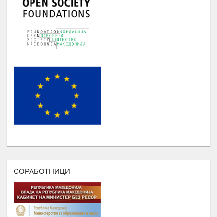
Август
потребни за користење од страна на
студентите на Ромаверзитас
МЕСЕЧНИ СОСТАНОЦИ СО
СТУДЕНТИТЕ НА РОМАВЕРЗИТАС И
Јануари -
6.
КВАРТАЛНИ СОСТАНОЦИ СО
Август
СТУДЕНТИ И СРЕДНОШКОЛЦИ
КОРИСНИЦИ НА СТИПЕНДИЈА
НАДОГРАДБА НА ПЛАТФОРМА
Еромаверзитас И МОБИЛНА
Јануари -
7.
АПЛИКАЦИЈА ЗА РЕГИСТРИРАЊЕ
Август
НА СИТЕ СТУДЕНТИ И КОРИСНИЦИ
НА РОМАВЕРЗИТАС
ПОДРШКА ЗА ОРГАНИЗИРАЊЕ
,ФОРМИРАЊЕ И ФУНКЦИОНИРАЊЕ
СОРАБОТНИЦИ
НА УНИЈА НА МЛАДИ НА
РОМАВЕРЗИТАС
Дебати, номинација и наградување
Јануари –
8.
на најдобрите студенти на
Август
генерацијата, Подршка на СИП