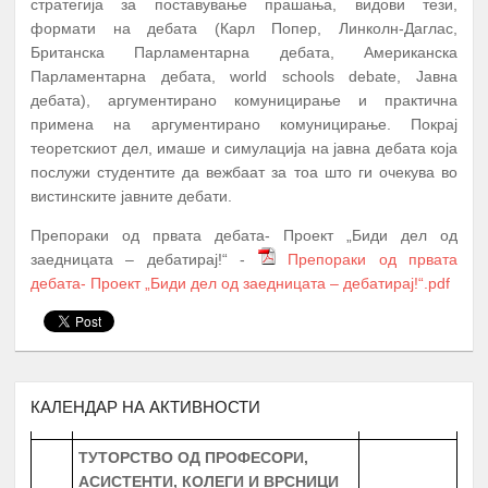
стратегија за поставување прашања, видови тези,
формати на дебата (Карл Попер, Линколн-Даглас,
Британска Парламентарна дебата, Американска
Парламентарна дебата, world schools debate, Јавна
дебата), аргументирано комуницирање и практична
А К Т И В Н О С Т И
ПЕРИОД
примена на аргументирано комуницирање. Покрај
теоретскиот дел, имаше и симулација на јавна дебата која
ПРОМОЦИЈА И ПОТПИШУВАЊЕ НА
послужи студентите да вежбаат за тоа што ги очекува во
ДОГОВОРИ СО КОРИСНИЦИТЕ НА
1.
Јануари
вистинските јавните дебати.
СТИПЕНДИЈА – СТУДЕНТИ И
СРЕДНОШКОЛЦИ
Препораки од првата дебата- Проект „Биди дел од
МЕНТОРСТВО ОД
заедницата – дебатирај!“ -
Препораки од првата
УНИВЕРЗИТЕТСКИ ПРОФЕСОРИ
дебата- Проект „Биди дел од заедницата – дебатирај!“.pdf
ДОКАЖАНИ ВО СВОЈАТА ОБЛАСТ
Февруари –
2.
10 Ментори,
за студенти на прва
Јуни
година
запишани во приватните или
државните универзитети во
Република Северна Македонија
КАЛЕНДАР НА АКТИВНОСТИ
ТУТОРСТВО ОД ПРОФЕСОРИ,
АСИСТЕНТИ, КОЛЕГИ И ВРСНИЦИ
УСПЕШНИ ВО ПРЕДМЕТНАТА