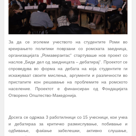
За да се зголеми учеството на студентите Роми во
креирањето политики поврзани со ромската заедница,
организацијата „Ромаверзитас“ стартуваше нов проект со
наслов „Биди дел од заедницата – дебатирај“. Проектот се
спроведува во форма на дебата на која студентите ги
искажуваат своите мислења, аргументи и различности во
пристапите кон решавање на проблемите на ромското
население. Проектот е финансиран од Фондацијата
Отворено Општество-Македонија.
Досега се одржаа 3 работилници со 15 учесници, кои учеа
и дебатираа за критичко размислување, побивање и
одбивање, фаќање забелешки, активно слушање,