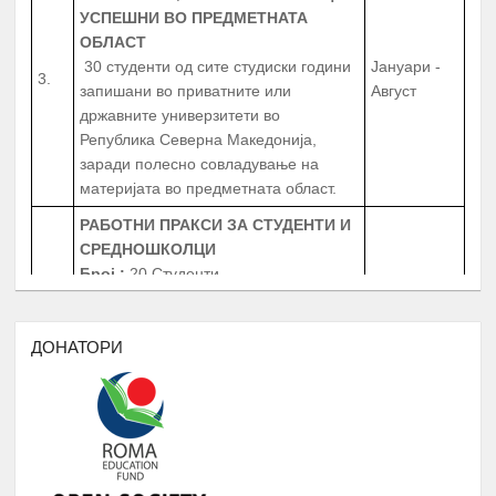
ОБЛАСТ
30 студенти од сите студиски години
Јануари -
3.
запишани во приватните или
Август
државните универзитети во
Република Северна Македонија,
заради полесно совладување на
материјата во предметната област.
РАБОТНИ ПРАКСИ
ЗА СТУДЕНТИ И
СРЕДНОШКОЛЦИ
Број
:
20 Студенти
20 Средношколци
Јануари -
4.
20 Ментори за средношколците при
Август
извршување на работната пракса
ДОНАТОРИ
Период
: 3 Месеци
Работни пракси во институции, НВО,
приватни фирми и компании
БИБЛИОТЕКА НА РОМАВЕРЗИТАС
Студенти и корисници на
Јануари -
5.
Ромаверзитас. Набавка на нови книги