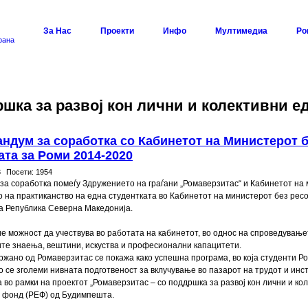
За Нас
Проекти
Инфо
Мултимедиа
Ро
рана
ршка за развој кон лични и колективни е
ндум за соработка со Кабинетот на Министерот б
ата за Роми 2014-2020
3
Посети:
1954
а соработка помеѓу Здружението на граѓани „Ромаверзитас“ и Кабинетот на 
 на практиканство на една студентката во Кабинетот на министерот без рес
на Република Северна Македонија.
ие можност да учествува во работата на кабинетот, во однос на спроведување
оите знаења, вештини, искуства и професионални капацитети.
жано од Ромаверзитас се покажа како успешна програма, во која студенти Р
то се зголеми нивната подготвеност за вклучување во пазарот на трудот и инс
во рамки на проектот „Ромаверзитас – со поддршка за развој кон лични и ко
н фонд (РЕФ) од Будимпешта.