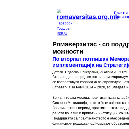
Почетна
Главна ст
Facebook
Youtube
ISSUU
Ромаверзитас - со подд
можности
По вторпат потпишан Мемора
имплементација на Стратегиј
Детали
Објавено:
Понеделник, 29 Април 2019 12:1
Втора година по ред се потпиша меморандум з
се воспоставува соработка во спроведувањето
Стратегија за Роми 2014 – 2020, во Владата 
Во идните два месеца, практикантката ќе доб
Северна Македонија, со што ќе ги зајакне св
Во изминатиот период, практиканството поддр
работа во јавни и приватни институции, со ш
Поддршката за практиканството е обезбедена 
финансиски поддржан од Ромскиот образове