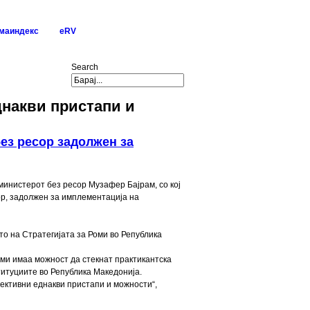
маиндекс
eRV
Search
днакви пристапи и
ез ресор задолжен за
министерот без ресор Музафер Бајрам, со кој
ор, задолжен за имплементација на
то на Стратегијата за Роми во Република
оми имаа можност да стекнат практикантска
титуциите во Република Македонија.
лективни еднакви пристапи и можности“,