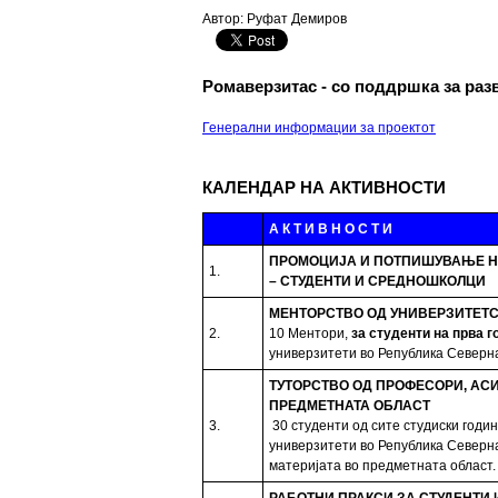
Автор: Руфат Демиров
Ромаверзитас - со поддршка за раз
Генерални информации за проектот
КАЛЕНДАР НА АКТИВНОСТИ
А К Т И В Н О С Т И
ПРОМОЦИЈА И ПОТПИШУВАЊЕ Н
1.
– СТУДЕНТИ И СРЕДНОШКОЛЦИ
МЕНТОРСТВО ОД УНИВЕРЗИТЕТС
2.
10 Ментори,
за студенти на прва г
универзитети во Република Северн
ТУТОРСТВО ОД ПРОФЕСОРИ, АС
ПРЕДМЕТНАТА ОБЛАСТ
3.
30 студенти од сите студиски годи
универзитети во Република Северн
материјата во предметната област.