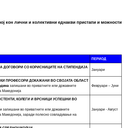
вој кон лични и колективни еднакви пристапи и можности
ПЕРИОД
А ДОГОВОРИ СО КОРИСНИЦИТЕ НА СТИПЕНДИЈА
Јануари
КИ ПРОФЕСОРИ ДОКАЖАНИ ВО СВОЈАТА ОБЛАСТ
одина
запишани во приватните или државните
Февруари – Јуни
а Македонија
ИСТЕНТИ, КОЛЕГИ И ВРСНИЦИ УСПЕШНИ ВО
ни запишани во приватните или државните
Јануари - Август
а Македонија, заради полесно совладување на