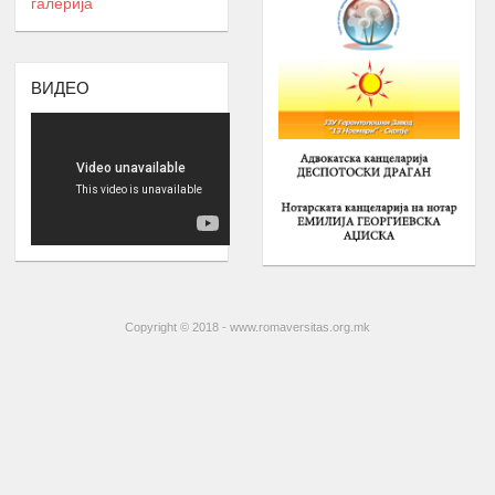
галерија
мобилна апликација еРомаверзитас.
ЗАБАВА, ПИКНИК, ТЕАТАР,
Јануари –
9.
ФИЛМСКА ВЕЧЕР И ДРУГИ
ВИДЕО
Август
ИНИЦИЈАТИВИ
РОМА ИНДЕКС
Јануари -
10.
Број на вклучени лица: 5 лица и еден
Август
ментор
ОДБЕЛЕЖУВАЊЕ НА ВАЖНИ
Јануари -
11.
ДАТУМИ ЗА РОМСКИОТ НАРОД
Август
КУРС ЗА КОМПЈУТЕРИ
Јануари -
12.
Број : 7 студенти на Ромаверзитас и
Август
Copyright © 2018 - www.romaversitas.org.mk
10 матуранти
ПОДГОТОВКА НА БИЗНИС
Јуни –
13.
ПЛАНОВИ ЗА МАТУРАНТИ
август
ЗИМСКА БИЗНИС ШКОЛА ЗА
СТУДЕНТИ ЗА ГРАДЕЊЕ
КАПАЦИТЕТИ ЗА НАСТАП НА