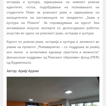
историја и култура, зајакнување на нивниот ромски
идентитет, потоа, подобрување на познавањата на
студентите Роми за ромскиот јазик и зајакнување на
капацитетите на наставниците по предметот „Јазик и
култура на Ромите“. За спроведување на курсот беа
ангажирани искусни експерти со долгогодишно работно
искуство во однос на ромскиот јазик, историја и култура.
Курсот по ромски јазик, историја и култура е активност во
рамки на проектот „Ромаверзитас – со поддршка за развој
кон лични и колективни еднакци пристапи и можности“
финансиски поддржан од Ромскиот образовен фонд (РЕФ)
од Будимпешта.
Автор: Ариф Адеми