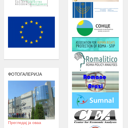
СТУДЕНТИТЕ НА РОМАВЕРЗИТАС И
Јануари -
6.
КВАРТАЛНИ СОСТАНОЦИ СО
Август
СТУДЕНТИ И СРЕДНОШКОЛЦИ
КОРИСНИЦИ НА СТИПЕНДИЈА
НАДОГРАДБА НА ПЛАТФОРМА
Еромаверзитас И МОБИЛНА
Јануари -
7.
АПЛИКАЦИЈА ЗА РЕГИСТРИРАЊЕ
Август
НА СИТЕ СТУДЕНТИ И КОРИСНИЦИ
НА РОМАВЕРЗИТАС
ПОДРШКА ЗА ОРГАНИЗИРАЊЕ
ФОТОГАЛЕРИЈА
,ФОРМИРАЊЕ И ФУНКЦИОНИРАЊЕ
НА УНИЈА НА МЛАДИ НА
РОМАВЕРЗИТАС
Дебати, номинација и наградување
Јануари –
8.
на најдобрите студенти на
Август
генерацијата, Подршка на СИП
(студентски иницијативи, кампањи),
регистрирање во платформата
Прегледај ја оваа
ЕРомаверзитас и користење на