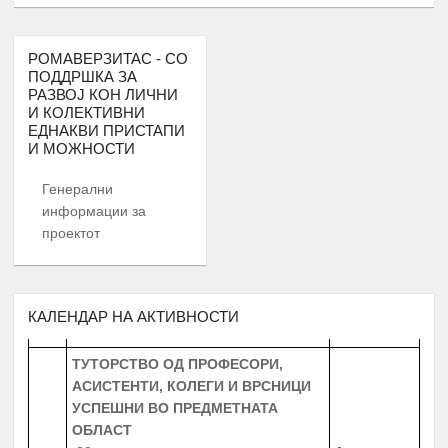
А К Т И В Н О С Т И
ПЕРИОД
РОМАВЕРЗИТАС - СО
ПРОМОЦИЈА И ПОТПИШУВАЊЕ НА
ПОДДРШКА ЗА
ДОГОВОРИ СО КОРИСНИЦИТЕ НА
РАЗВОЈ КОН ЛИЧНИ
1.
Јануари
И КОЛЕКТИВНИ
СТИПЕНДИЈА – СТУДЕНТИ И
ЕДНАКВИ ПРИСТАПИ
СРЕДНОШКОЛЦИ
И МОЖНОСТИ
МЕНТОРСТВО ОД
Генерални
УНИВЕРЗИТЕТСКИ ПРОФЕСОРИ
информации за
ДОКАЖАНИ ВО СВОЈАТА ОБЛАСТ
Февруари –
проектот
2.
10 Ментори,
за студенти на прва
Јуни
година
запишани во приватните или
државните универзитети во
Република Северна Македонија
КАЛЕНДАР НА АКТИВНОСТИ
ТУТОРСТВО ОД ПРОФЕСОРИ,
АСИСТЕНТИ, КОЛЕГИ И ВРСНИЦИ
УСПЕШНИ ВО ПРЕДМЕТНАТА
ОБЛАСТ
30 студенти од сите студиски години
Јануари -
3.
запишани во приватните или
Август