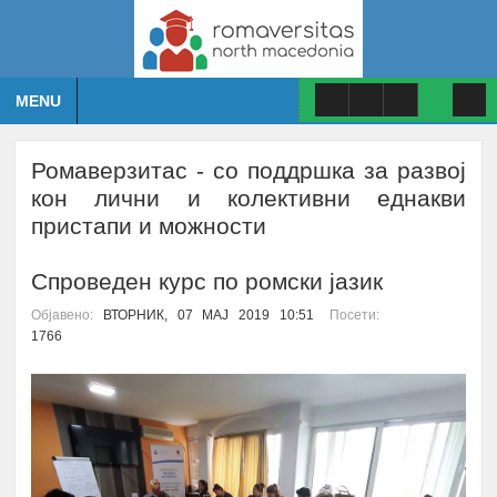
MENU
Ромаверзитас - со поддршка за развој
кон лични и колективни еднакви
пристапи и можности
Спроведен курс по ромски јазик
Објавено:
ВТОРНИК, 07 МАЈ 2019 10:51
Посети:
1766