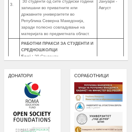
државните универзитети во
Република Северна Македонија,
заради полесно совладување на
материјата во предметната област.
РАБОТНИ ПРАКСИ
ЗА СТУДЕНТИ И
СРЕДНОШКОЛЦИ
Број
:
20 Студенти
20 Средношколци
Јануари -
4.
20 Ментори за средношколците при
Август
извршување на работната пракса
Период
: 3 Месеци
ДОНАТОРИ
СОРАБОТНИЦИ
Работни пракси во институции, НВО,
приватни фирми и компании
БИБЛИОТЕКА НА РОМАВЕРЗИТАС
Студенти и корисници на
Јануари -
5.
Ромаверзитас. Набавка на нови книги
Август
потребни за користење од страна на
студентите на Ромаверзитас
МЕСЕЧНИ СОСТАНОЦИ СО