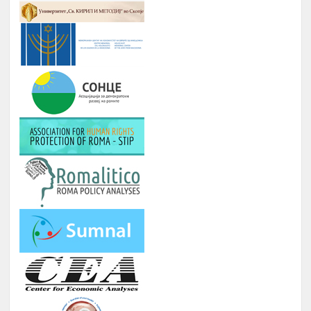
ЗИМСКА БИЗНИС ШКОЛА ЗА
СТУДЕНТИ ЗА ГРАДЕЊЕ
КАПАЦИТЕТИ ЗА НАСТАП НА
14.
ПАЗАРОТ НА ТРУД
Февруари
Број : 20 Студенти,
Локација: надвор од Скопје, 4
ноќевања
ЗИМСКА
ШКОЛА ЗА
СРЕДНОШКОЛЦИ РОМИ НА ТЕМА
:
-
ИДЕНТИТЕТ, ВЛАДЕЊЕ НА
ПРАВО, ПОЛИТИЧКА КУЛТУРА И
ДЕМОКРАТИЈА И
-
ГРАДЕЊЕ НА КАПАЦИТЕТИ ЗА
15.
Февруари
ЗГОЛЕМУВАЊЕ НА
ВРАБОТЛИВОСТА И НАСТАП НА
ПАЗАРОТ НА ТРУД НА
СРЕДНОШКОЛЦИ РОМИ
Број : 40 Средношколци,
Локација: надвор од Скопје