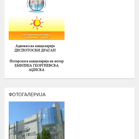
ДВОДНЕВНА РАБОТИЛНИЦА НА
ТЕМА: АКТИВИЗАМ И УЧЕСТВОТО
НА ОБРАЗОВАНИ РОМИ ВО
16.
ЈАВНИТЕ ПОЛИТИКИ
Февруари
Број : 20 учесници
Локација: надвор од Скопје
СЕМИНАР НА ТЕМА
:
АКАДЕМСКИ
ТЕХНИКИ И АКАДЕМСКО
ПИШУВАЊЕ
- Управување со време и
Приоритизација,
17.
- Кооперативно учење и делегирање,
Април
Истражување Анализа
ФОТОГАЛЕРИЈА
- Академско пишување и критично
размислување
Број : 45 Студенти,
Локација: надвор од Скопје
ПРОФЕСИОНАЛНА ОРИЕНТАЦИЈА
И КАРИЕРНО СОВЕТУВАЊЕ И