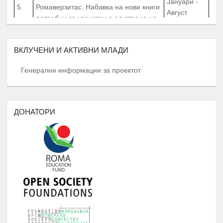
Август
потребни за користење од страна на
студентите на Ромаверзитас
МЕСЕЧНИ СОСТАНОЦИ СО
СТУДЕНТИТЕ НА РОМАВЕРЗИТАС И
ВКЛУЧЕНИ И АКТИВНИ МЛАДИ
Јануари -
6.
КВАРТАЛНИ СОСТАНОЦИ СО
Август
СТУДЕНТИ И СРЕДНОШКОЛЦИ
Генерални информации за проектот
КОРИСНИЦИ НА СТИПЕНДИЈА
НАДОГРАДБА НА ПЛАТФОРМА
Еромаверзитас И МОБИЛНА
ДОНАТОРИ
Јануари -
7.
АПЛИКАЦИЈА ЗА РЕГИСТРИРАЊЕ
Август
НА СИТЕ СТУДЕНТИ И КОРИСНИЦИ
НА РОМАВЕРЗИТАС
ПОДРШКА ЗА ОРГАНИЗИРАЊЕ
,ФОРМИРАЊЕ И ФУНКЦИОНИРАЊЕ
НА УНИЈА НА МЛАДИ НА
РОМАВЕРЗИТАС
Дебати, номинација и наградување
Јануари –
8.
на најдобрите студенти на
Август
генерацијата, Подршка на СИП