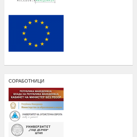
(студентски иницијативи, кампањи),
регистрирање во платформата
ЕРомаверзитас и користење на
мобилна апликација еРомаверзитас.
ЗАБАВА, ПИКНИК, ТЕАТАР,
Јануари –
9.
ФИЛМСКА ВЕЧЕР И ДРУГИ
Август
ИНИЦИЈАТИВИ
РОМА ИНДЕКС
Јануари -
10.
Број на вклучени лица: 5 лица и еден
Август
ментор
СОРАБОТНИЦИ
ОДБЕЛЕЖУВАЊЕ НА ВАЖНИ
Јануари -
11.
ДАТУМИ ЗА РОМСКИОТ НАРОД
Август
КУРС ЗА КОМПЈУТЕРИ
Јануари -
12.
Број : 7 студенти на Ромаверзитас и
Август
10 матуранти
ПОДГОТОВКА НА БИЗНИС
Јуни –
13.
ПЛАНОВИ ЗА МАТУРАНТИ
август