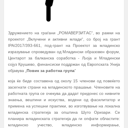
А К Т И В Н О С Т И
ПЕРИОД
Здружението на граѓани „РОМАВЕРЗИТАС“, во рамки на
проектот „Вклучени и активни млади“, со број на грант
ПРОМОЦИЈА И ПОТПИШУВАЊЕ НА
IPA/2017/393-661, под-грант на Проектот за младинско
ДОГОВОРИ СО КОРИСНИЦИТЕ НА
1.
Јануари
изразување спроведуван од Младински образовен форум,
СТИПЕНДИЈА – СТУДЕНТИ И
Центарот за балканска соработка - Љоја и Младински
СРЕДНОШКОЛЦИ
сојуз Крушево, финансиски поддржан од Европската Унија
МЕНТОРСТВО ОД
објавува „
Повик за работна група
“
УНИВЕРЗИТЕТСКИ ПРОФЕСОРИ
која ќе биде составена од околу 15 членови од повеќето
ДОКАЖАНИ ВО СВОЈАТА ОБЛАСТ
Февруари –
засегнати страни на младинското прашање. Членовите на
2.
10 Ментори,
за студенти на прва
Јуни
работната група се очекува да дадат придонес со нивните
година
запишани во приватните или
знаења, вештини и искуства, водени од фасилитатор и
државните универзитети во
примена на успешни практики, во изготвување на локална
Република Северна Македонија
младинска стратегија за општина Шуто Оризари. Се
ТУТОРСТВО ОД ПРОФЕСОРИ,
планира младинската стратегија да ги опфати областите:
АСИСТЕНТИ, КОЛЕГИ И ВРСНИЦИ
младинско учество, младинско информирање,