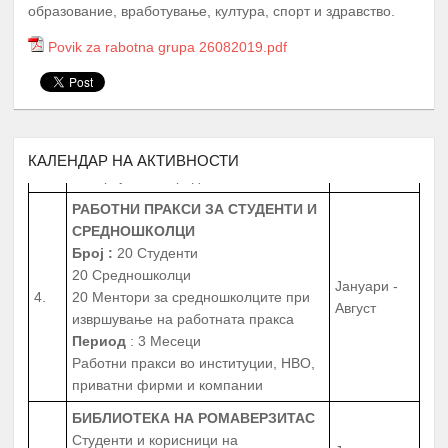
УСПЕШНИ ВО ПРЕДМЕТНАТА
образование, вработување, култура, спорт и здравство.
ОБЛАСТ
Povik za rabotna grupa 26082019.pdf
30 студенти од сите студиски години
Јануари -
3.
запишани во приватните или
Август
државните универзитети во
Република Северна Македонија,
заради полесно совладување на
материјата во предметната област.
КАЛЕНДАР НА АКТИВНОСТИ
РАБОТНИ ПРАКСИ
ЗА СТУДЕНТИ И
СРЕДНОШКОЛЦИ
Број
:
20 Студенти
20 Средношколци
Јануари -
4.
20 Ментори за средношколците при
Август
извршување на работната пракса
Период
: 3 Месеци
Работни пракси во институции, НВО,
приватни фирми и компании
БИБЛИОТЕКА НА РОМАВЕРЗИТАС
Студенти и корисници на
Јануари -
5.
Ромаверзитас. Набавка на нови книги