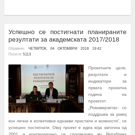
ПОВЕЌЕ...
Успешно се постигнати планираните
резултати за академската 2017/2018
Објавено:
ЧЕТВРТОК, 04 ОКТОМВРИ 2018 19:42
Посети:
5113
Проектните цели,
резултати и
индикатори за
првата проектна
година на
проектот:
„Ромаверзитас- со
поддршка за равој
кон лични и колективни еднакви пристапи и можности“, се
успешно постигнати. Овој проект е идеа која започна од
2001 и континуирано се спроведува во Република