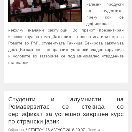
излезни продукти
од студентите,
преку кои се
дефинираа
неколку значајни заклучоци. Во првиот презентиран
излезен труд на тема „Затворите – превентива или смрт за
Ромите во РМ“, студентката Танкица Бекирова заклучува
дека „Во казнено – поправните установи владее корупција
и условите во затворите се под минимално утврдените
стандарди.
ПОВЕЌЕ...
Студенти и алумнисти на
Ромаверзитас се стекнаа со
сертификат за успешно завршен курс
по странски јазик
Објавено:
ЧЕТВРТОК, 16 АВГУСТ 2018 10:07
Посети: