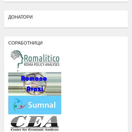
БИБЛИОТЕКА НА РОМАВЕРЗИТАС
Студенти и корисници на
Јануари -
ДОНАТОРИ
5.
Ромаверзитас. Набавка на нови книги
Август
потребни за користење од страна на
студентите на Ромаверзитас
МЕСЕЧНИ СОСТАНОЦИ СО
СОРАБОТНИЦИ
СТУДЕНТИТЕ НА РОМАВЕРЗИТАС И
Јануари -
6.
КВАРТАЛНИ СОСТАНОЦИ СО
Август
СТУДЕНТИ И СРЕДНОШКОЛЦИ
КОРИСНИЦИ НА СТИПЕНДИЈА
НАДОГРАДБА НА ПЛАТФОРМА
Еромаверзитас И МОБИЛНА
Јануари -
7.
АПЛИКАЦИЈА ЗА РЕГИСТРИРАЊЕ
Август
НА СИТЕ СТУДЕНТИ И КОРИСНИЦИ
НА РОМАВЕРЗИТАС
ПОДРШКА ЗА ОРГАНИЗИРАЊЕ
,ФОРМИРАЊЕ И ФУНКЦИОНИРАЊЕ
НА УНИЈА НА МЛАДИ НА