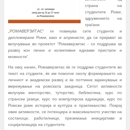
страна на
студентите Роми,
здружението на
граѓани
„РОМАВЕРЗИТАС“ ги повикува сите студенти и
дипломирани Роми, како и алумнисти, да се пријават за
вклучување во проектот “Ромаверзитас - со поддршка за
развој кон лични и колективни еднакви пристапи и
можности“.
На овој начин, Ромаверзитас ќе ги поддржи студентите во
текот на студиите, ќе им помогне околу формирањето на
личниот и академски развој и ќе поттикне зајакнување и
вмрежување на ромската заедница. Сетот активности
вклучува менторство, туторство, библиотека, курс по
странски јазици, курс по компјутерска едукација, курс по
Ромски јазик историја и култура и практиканство. Покрај
овие активности, се потенцира и максималното учество на
состаноци, работилници, преземање иницијативи и
социјализација на студентите.