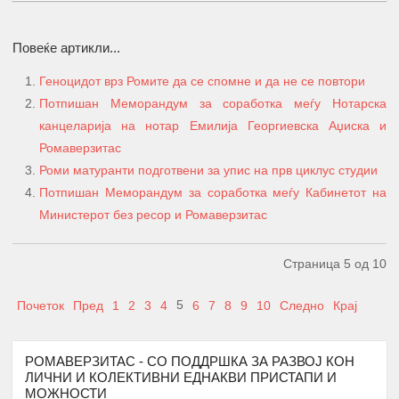
Повеќе артикли...
Геноцидот врз Ромите да се спомне и да не се повтори
Потпишан Меморандум за соработка меѓу Нотарска
канцеларија на нотар Емилија Георгиевска Аџиска и
Ромаверзитас
А К Т И В Н О С Т И
ПЕРИОД
Роми матуранти подготвени за упис на прв циклус студии
ПРОМОЦИЈА И ПОТПИШУВАЊЕ НА
Потпишан Меморандум за соработка меѓу Кабинетот на
ДОГОВОРИ СО КОРИСНИЦИТЕ НА
Министерот без ресор и Ромаверзитас
1.
Јануари
СТИПЕНДИЈА – СТУДЕНТИ И
СРЕДНОШКОЛЦИ
Страница 5 од 10
МЕНТОРСТВО ОД
УНИВЕРЗИТЕТСКИ ПРОФЕСОРИ
5
Почеток
Пред
1
2
3
4
6
7
8
9
10
Следно
Крај
ДОКАЖАНИ ВО СВОЈАТА ОБЛАСТ
Февруари –
2.
10 Ментори,
за студенти на прва
Јуни
година
запишани во приватните или
РОМАВЕРЗИТАС - СО ПОДДРШКА ЗА РАЗВОЈ КОН
ЛИЧНИ И КОЛЕКТИВНИ ЕДНАКВИ ПРИСТАПИ И
државните универзитети во
МОЖНОСТИ
Република Северна Македонија