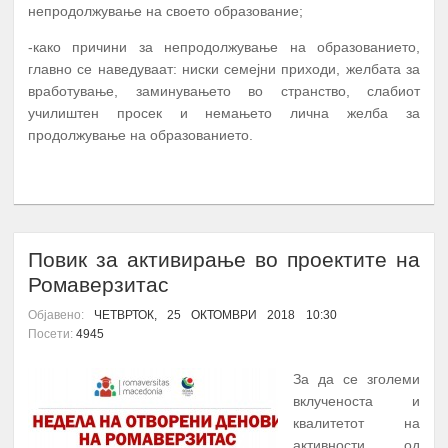
непродолжување на своето образование;
-како причини за непродолжување на образованието,
главно се наведуваат: ниски семејни приходи, желбата за
вработување, заминувањето во странство, слабиот
училиштен просек и немањето лична желба за
продолжување на образованието.
ПОВЕЌЕ...
Повик за активирање во проектите на
Ромаверзитас
Објавено:
ЧЕТВРТОК, 25 ОКТОМВРИ 2018 10:30
Посети:
4945
За да се зголеми
вклученоста и
квалитетот на
активности од