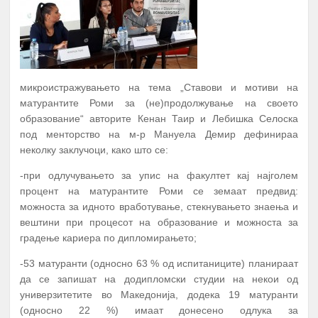
микроистражувањето на тема „Ставови и мотиви на
матурантите Роми за (не)продолжување на своето
образование“ авторите Кенан Таир и Лебишка Селоска
под менторство на м-р Мануела Демир дефинираа
неколку заклучоци, како што се:
-при одлучувањето за упис на факултет кај најголем
процент на матурантите Роми се земаат предвид:
можноста за идното вработување, стекнувањето знаења и
вештини при процесот на образование и можноста за
градење кариера по дипломирањето;
-53 матуранти (односно 63 % од испитаниците) планираат
да се запишат на додипломски студии на некои од
универзитетите во Македонија, додека 19 матуранти
(односно 22 %) имаат донесено одлука за