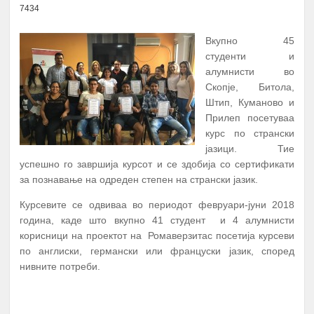
7434
Вкупно 45
студенти и
алумнисти во
Скопје, Битола,
Штип, Куманово и
Прилеп посетуваа
курс по странски
јазици. Тие
успешно го завршија курсот и се здобија со сертификати
за познавање на одреден степен на странски јазик.
Курсевите се одвиваа во периодот февруари-јуни 2018
година, каде што вкупно 41 студент и 4 алумнисти
корисници на проектот на Ромаверзитас посетија курсеви
по англиски, германски или француски јазик, според
нивните потреби.
ПОВЕЌЕ...