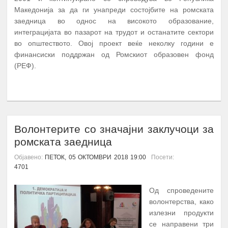
Македонија за да ги унапреди состојбите на ромската
заедница во однос на високото образование,
интеграцијата во пазарот на трудот и останатите сектори
во општеството. Овој проект веќе неколку години е
финансиски поддржан од Ромскиот образовен фонд
(РЕФ).
ПОВЕЌЕ...
Волонтерите со значајни заклучоци за
ромската заедница
Објавено:
ПЕТОК, 05 ОКТОМВРИ 2018 19:00
Посети:
4701
Од спроведените
волонтерства, како
излезни продукти
се направени три