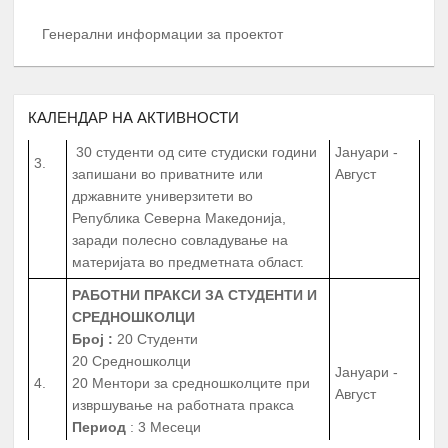
ТУТОРСТВО ОД ПРОФЕСОРИ,
Генерални информации за проектот
АСИСТЕНТИ, КОЛЕГИ И ВРСНИЦИ
УСПЕШНИ ВО ПРЕДМЕТНАТА
ОБЛАСТ
КАЛЕНДАР НА АКТИВНОСТИ
30 студенти од сите студиски години
Јануари -
3.
запишани во приватните или
Август
државните универзитети во
Република Северна Македонија,
заради полесно совладување на
материјата во предметната област.
РАБОТНИ ПРАКСИ
ЗА СТУДЕНТИ И
СРЕДНОШКОЛЦИ
Број
:
20 Студенти
20 Средношколци
Јануари -
4.
20 Ментори за средношколците при
Август
извршување на работната пракса
Период
: 3 Месеци
Работни пракси во институции, НВО,
приватни фирми и компании