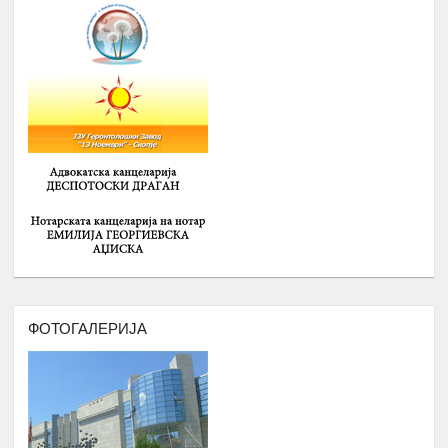
РОМАВЕРЗИТАС
Дебати, номинација и наградување
Јануари –
8.
на најдобрите студенти на
Август
генерацијата, Подршка на СИП
(студентски иницијативи, кампањи),
регистрирање во платформата
ЕРомаверзитас и користење на
мобилна апликација еРомаверзитас.
ЗАБАВА, ПИКНИК, ТЕАТАР,
Јануари –
9.
ФИЛМСКА ВЕЧЕР И ДРУГИ
Август
ИНИЦИЈАТИВИ
РОМА ИНДЕКС
Јануари -
10.
Број на вклучени лица: 5 лица и еден
Август
ментор
ФОТОГАЛЕРИЈА
ОДБЕЛЕЖУВАЊЕ НА ВАЖНИ
Јануари -
11.
ДАТУМИ ЗА РОМСКИОТ НАРОД
Август
КУРС ЗА КОМПЈУТЕРИ
Јануари -
12.
Број : 7 студенти на Ромаверзитас и
Август
10 матуранти