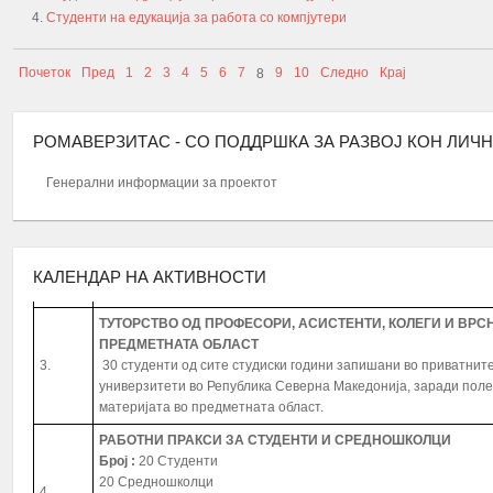
Студенти на едукација за работа со компјутери
Почеток
Пред
1
2
3
4
5
6
7
9
10
Следно
Крај
8
РОМАВЕРЗИТАС - СО ПОДДРШКА ЗА РАЗВОЈ КОН ЛИЧ
А К Т И В Н О С Т И
Генерални информации за проектот
ПРОМОЦИЈА И ПОТПИШУВАЊЕ НА ДОГОВОРИ СО КОРИС
1.
– СТУДЕНТИ И СРЕДНОШКОЛЦИ
МЕНТОРСТВО ОД УНИВЕРЗИТЕТСКИ ПРОФЕСОРИ ДОКАЖА
2.
10 Ментори,
за студенти на прва година
запишани во приват
КАЛЕНДАР НА АКТИВНОСТИ
универзитети во Република Северна Македонија
ТУТОРСТВО ОД ПРОФЕСОРИ, АСИСТЕНТИ, КОЛЕГИ И ВР
ПРЕДМЕТНАТА ОБЛАСТ
3.
30 студенти од сите студиски години запишани во приватнит
универзитети во Република Северна Македонија, заради пол
материјата во предметната област.
РАБОТНИ ПРАКСИ
ЗА СТУДЕНТИ И СРЕДНОШКОЛЦИ
Број
:
20 Студенти
20 Средношколци
4.
20 Ментори за средношколците при извршување на работнат