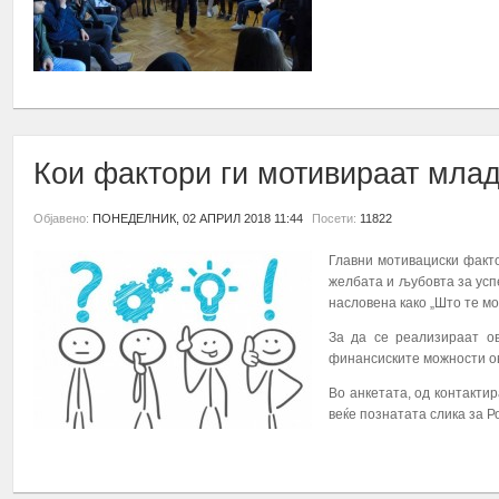
ПОВЕЌЕ...
Кои фактори ги мотивираат млад
Објавено:
ПОНЕДЕЛНИК, 02 АПРИЛ 2018 11:44
Посети:
11822
Главни мотивациски факт
желбата и љубовта за усп
насловена како „Што те м
За да се реализираат ов
финансиските можности о
Во анкетата, од контактир
веќе познатата слика за 
ПОВЕЌЕ...