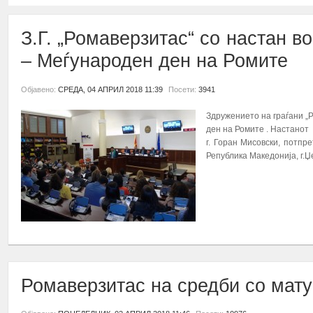
З.Г. „Ромаверзитас“ со настан 
– Меѓународен ден на Ромите
Објавено:
СРЕДА, 04 АПРИЛ 2018 11:39
Посети:
3941
Здружението на граѓани „Р
ден на Ромите . Настанот 
г. Горан Мисовски, потпр
Република Македонија, г.Џ
ПОВЕЌЕ...
Ромаверзитас на средби со мат