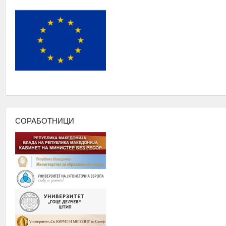
12.
Број : 7 студенти на Ромаверзитас и
10 матуранти
13.
ПОДГОТОВКА НА БИЗНИС ПЛАНОВИ ЗА МАТУРАНТИ
ЗИМСКА БИЗНИС ШКОЛА ЗА СТУДЕНТИ ЗА ГРАДЕЊЕ КАП
ПАЗАРОТ НА ТРУД
14.
Број : 20 Студенти,
Локација: надвор од Скопје, 4 ноќевања
ЗИМСКА
ШКОЛА ЗА СРЕДНОШКОЛЦИ РОМИ НА ТЕМА
:
-
ИДЕНТИТЕТ, ВЛАДЕЊЕ НА ПРАВО, ПОЛИТИЧКА КУЛТУРА 
-
ГРАДЕЊЕ НА КАПАЦИТЕТИ ЗА ЗГОЛЕМУВАЊЕ НА ВРАБО
15.
СОРАБОТНИЦИ
ПАЗАРОТ НА ТРУД НА СРЕДНОШКОЛЦИ РОМИ
Број : 40 Средношколци,
Локација: надвор од Скопје
ДВОДНЕВНА РАБОТИЛНИЦА НА ТЕМА: АКТИВИЗАМ И УЧЕ
ОБРАЗОВАНИ РОМИ ВО ЈАВНИТЕ ПОЛИТИКИ
16.
Број : 20 учесници
Локација: надвор од Скопје
СЕМИНАР НА ТЕМА
:
АКАДЕМСКИ ТЕХНИКИ И АКАДЕМСК
- Управување со време и Приоритизација,