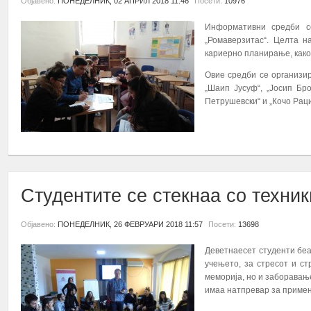
Објавено:
ПОНЕДЕЛНИК, 02 АПРИЛ 2018 11:46
Посети:
10976
Информативни средби с
„Ромаверзитас“. Целта 
кариерно планирање, како
Овие средби се организира
„Шаип Јусуф“, „Јосип Бро
Петрушевски“ и „Кочо Раци
ПОВЕЌЕ...
Студентите се стекнаа со техни
Објавено:
ПОНЕДЕЛНИК, 26 ФЕВРУАРИ 2018 11:57
Посети:
13698
Деветнаесет студенти беа
учењето, за стресот и ст
меморија, но и заборавањ
имаа натпревар за примен