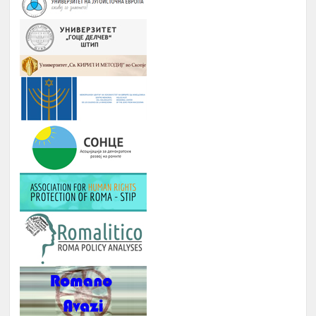
мобилна апликација еРомаверзитас.
ЗАБАВА, ПИКНИК, ТЕАТАР,
Јануари –
9.
ФИЛМСКА ВЕЧЕР И ДРУГИ
Август
ИНИЦИЈАТИВИ
РОМА ИНДЕКС
Јануари -
10.
Број на вклучени лица: 5 лица и еден
Август
ментор
ОДБЕЛЕЖУВАЊЕ НА ВАЖНИ
Јануари -
11.
ДАТУМИ ЗА РОМСКИОТ НАРОД
Август
КУРС ЗА КОМПЈУТЕРИ
Јануари -
12.
Број : 7 студенти на Ромаверзитас и
Август
10 матуранти
ПОДГОТОВКА НА БИЗНИС
Јуни –
13.
ПЛАНОВИ ЗА МАТУРАНТИ
август
ЗИМСКА БИЗНИС ШКОЛА ЗА
СТУДЕНТИ ЗА ГРАДЕЊЕ
КАПАЦИТЕТИ ЗА НАСТАП НА