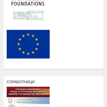
МЕСЕЧНИ СОСТАНОЦИ СО
СТУДЕНТИТЕ НА РОМАВЕРЗИТАС И
Јануари -
6.
КВАРТАЛНИ СОСТАНОЦИ СО
Август
СТУДЕНТИ И СРЕДНОШКОЛЦИ
КОРИСНИЦИ НА СТИПЕНДИЈА
НАДОГРАДБА НА ПЛАТФОРМА
Еромаверзитас И МОБИЛНА
Јануари -
7.
АПЛИКАЦИЈА ЗА РЕГИСТРИРАЊЕ
Август
НА СИТЕ СТУДЕНТИ И КОРИСНИЦИ
НА РОМАВЕРЗИТАС
ПОДРШКА ЗА ОРГАНИЗИРАЊЕ
,ФОРМИРАЊЕ И ФУНКЦИОНИРАЊЕ
НА УНИЈА НА МЛАДИ НА
РОМАВЕРЗИТАС
Дебати, номинација и наградување
СОРАБОТНИЦИ
Јануари –
8.
на најдобрите студенти на
Август
генерацијата, Подршка на СИП
(студентски иницијативи, кампањи),
регистрирање во платформата
ЕРомаверзитас и користење на