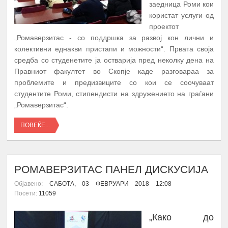
заедница Роми кои
користат услуги од
проектот
„Ромаверзитас - со поддршка за развој кон лични и
колективни еднакви пристапи и можности“. Првата своја
средба со студенетите ја остварија пред неколку дена на
Правниот факултет во Скопје каде разговараа за
проблемите и предизвиците со кои се соочуваат
студентите Роми, стипендисти на здружението на граѓани
„Ромаверзитас“.
ПОВЕЌЕ...
РОМАВЕРЗИТАС ПАНЕЛ ДИСКУСИЈА
Објавено:
САБОТА, 03 ФЕВРУАРИ 2018 12:08
Посети:
11059
„Како до