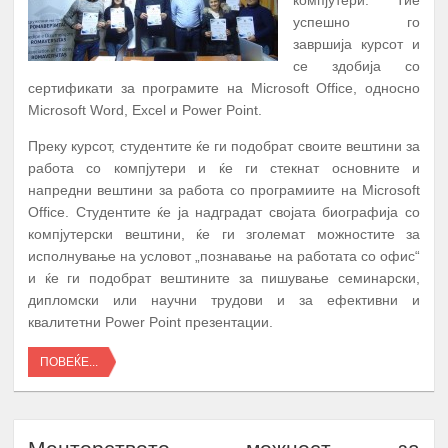
компјутери. Тие
успешно го
завршија курсот и
се здобија со
сертификати за програмите на Microsoft Office, односно
Microsoft Word, Excel и Power Point.
Преку курсот, студентите ќе ги подобрат своите вештини за
работа со компјутери и ќе ги стекнат основните и
напредни вештини за работа со програмиите на Microsoft
Office. Студентите ќе ја надградат својата биографија со
компјутерски вештини, ќе ги зголемат можностите за
исполнување на условот „познавање на работата со офис“
и ќе ги подобрат вештините за пишување семинарски,
дипломски или научни трудови и за ефективни и
квалитетни Power Point презентации.
ПОВЕЌЕ...
Менторството- можност за