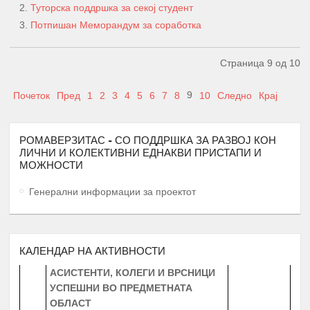
Туторска поддршка за секој студент
Потпишан Меморандум за соработка
А К Т И В Н О С Т И
ПЕРИОД
ПРОМОЦИЈА И ПОТПИШУВАЊЕ НА
Страница 9 од 10
ДОГОВОРИ СО КОРИСНИЦИТЕ НА
1.
Јануари
СТИПЕНДИЈА – СТУДЕНТИ И
9
Почеток
Пред
1
2
3
4
5
6
7
8
10
Следно
Крај
СРЕДНОШКОЛЦИ
МЕНТОРСТВО ОД
РОМАВЕРЗИТАС - СО ПОДДРШКА ЗА РАЗВОЈ КОН
УНИВЕРЗИТЕТСКИ ПРОФЕСОРИ
ЛИЧНИ И КОЛЕКТИВНИ ЕДНАКВИ ПРИСТАПИ И
ДОКАЖАНИ ВО СВОЈАТА ОБЛАСТ
Февруари –
МОЖНОСТИ
2.
10 Ментори,
за студенти на прва
Јуни
година
запишани во приватните или
Генерални информации за проектот
државните универзитети во
Република Северна Македонија
ТУТОРСТВО ОД ПРОФЕСОРИ,
КАЛЕНДАР НА АКТИВНОСТИ
АСИСТЕНТИ, КОЛЕГИ И ВРСНИЦИ
УСПЕШНИ ВО ПРЕДМЕТНАТА
ОБЛАСТ
30 студенти од сите студиски години
Јануари -
3.