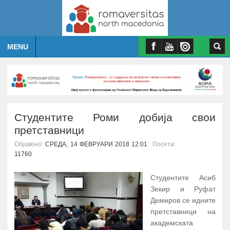
MENU
Студентите Роми добија свои
претставници
Објавено:
СРЕДА, 14 ФЕВРУАРИ 2018 12:01
Посети:
11760
Студентите Асиб
Зекир и Руфат
Демиров се идните
претставници на
академската