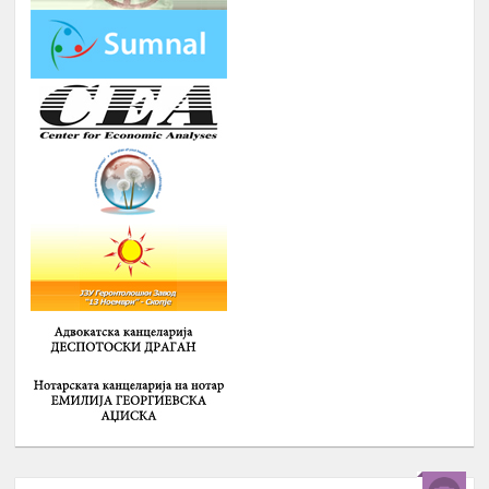
14.
ПАЗАРОТ НА ТРУД
Февруари
Број : 20 Студенти,
Локација: надвор од Скопје, 4
ноќевања
ЗИМСКА
ШКОЛА ЗА
СРЕДНОШКОЛЦИ РОМИ НА ТЕМА
:
-
ИДЕНТИТЕТ, ВЛАДЕЊЕ НА
ПРАВО, ПОЛИТИЧКА КУЛТУРА И
ДЕМОКРАТИЈА И
-
ГРАДЕЊЕ НА КАПАЦИТЕТИ ЗА
15.
Февруари
ЗГОЛЕМУВАЊЕ НА
ВРАБОТЛИВОСТА И НАСТАП НА
ПАЗАРОТ НА ТРУД НА
СРЕДНОШКОЛЦИ РОМИ
Број : 40 Средношколци,
Локација: надвор од Скопје
ДВОДНЕВНА РАБОТИЛНИЦА НА
ТЕМА: АКТИВИЗАМ И УЧЕСТВОТО
НА ОБРАЗОВАНИ РОМИ ВО