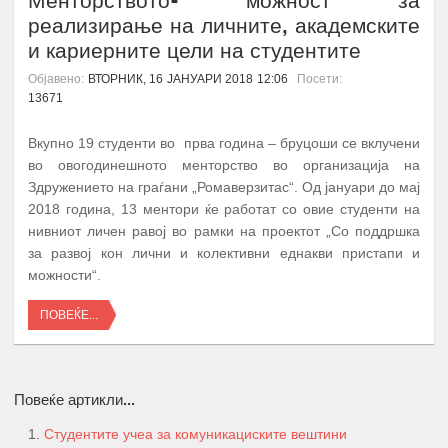
реализирање на личните, академските
и кариерните цели на студентите
Објавено:
ВТОРНИК, 16 ЈАНУАРИ 2018 12:06
Посети:
13671
Вкупно 19 студенти во прва година – бруцоши се вклучени
во овогодинешното менторство во организација на
Здружението на граѓани „Ромаверзитас“. Од јануари до мај
2018 година, 13 ментори ќе работат со овие студенти на
нивниот личен равој во рамки на проектот „Со поддршка
за развој кон лични и колективни еднакви пристапи и
можности“.
ПОВЕЌЕ...
Повеќе артикли...
Студентите учеа за комуникациските вештини