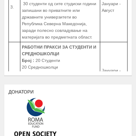
запишани во приватните или
Август
државните универзитети во
Република Северна Македонија,
заради полесно совладување на
материјата во предметната област.
РАБОТНИ ПРАКСИ
ЗА СТУДЕНТИ И
СРЕДНОШКОЛЦИ
Број
:
20 Студенти
20 Средношколци
Јануари -
4.
20 Ментори за средношколците при
Август
извршување на работната пракса
Период
: 3 Месеци
Работни пракси во институции, НВО,
ДОНАТОРИ
приватни фирми и компании
БИБЛИОТЕКА НА РОМАВЕРЗИТАС
Студенти и корисници на
Јануари -
5.
Ромаверзитас. Набавка на нови книги
Август
потребни за користење од страна на
студентите на Ромаверзитас