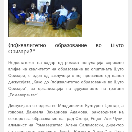
(по)квалитетно образование во Шуто
Оризари?“
Недостатокот на кадар од ромска популација сериозно
влијае на квалитетот на образование во општината Шуто
Оризари, е еден од заклучоците кој произлезе од панел
дискусијата „Како до (по)квалитетно образование во Шуто
Оризари“, во организација на здружението на граѓани
„Ромаверзитас“.
Дискусијата се одржа во Младинскиот Културен Центар, а
говореа Даниела Захариова Адамова, раководител на
секторот за образование на град Скопје, Реџеп Али Чупи,
алумнист на Ромаверзитас, Алвин Салимовски, директор
на основното училиште „Браќа Рамиз и Хамид“ и Доан