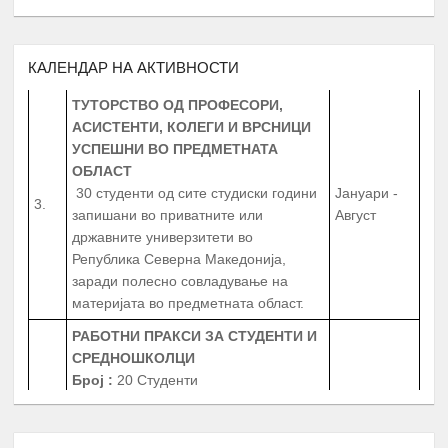
година
запишани во приватните или
државните универзитети во
Република Северна Македонија
КАЛЕНДАР НА АКТИВНОСТИ
ТУТОРСТВО ОД ПРОФЕСОРИ,
АСИСТЕНТИ, КОЛЕГИ И ВРСНИЦИ
УСПЕШНИ ВО ПРЕДМЕТНАТА
ОБЛАСТ
30 студенти од сите студиски години
Јануари -
3.
запишани во приватните или
Август
државните универзитети во
Република Северна Македонија,
заради полесно совладување на
материјата во предметната област.
РАБОТНИ ПРАКСИ
ЗА СТУДЕНТИ И
СРЕДНОШКОЛЦИ
Број
:
20 Студенти
20 Средношколци
Јануари -
4.
20 Ментори за средношколците при
Август
извршување на работната пракса
Период
: 3 Месеци