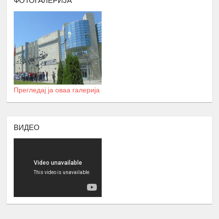
ФОТОГАЛЕРИЈА
КУРС ЗА КОМПЈУТЕРИ
Јануари -
12.
Број : 7 студенти на Ромаверзитас и
Август
10 матуранти
ПОДГОТОВКА НА БИЗНИС
Јуни –
13.
ПЛАНОВИ ЗА МАТУРАНТИ
август
ЗИМСКА БИЗНИС ШКОЛА ЗА
СТУДЕНТИ ЗА ГРАДЕЊЕ
КАПАЦИТЕТИ ЗА НАСТАП НА
Прегледај ја оваа галерија
14.
ПАЗАРОТ НА ТРУД
Февруари
Број : 20 Студенти,
Локација: надвор од Скопје, 4
ВИДЕО
ноќевања
ЗИМСКА
ШКОЛА ЗА
СРЕДНОШКОЛЦИ РОМИ НА ТЕМА
:
-
ИДЕНТИТЕТ, ВЛАДЕЊЕ НА
ПРАВО, ПОЛИТИЧКА КУЛТУРА И
ДЕМОКРАТИЈА И
-
ГРАДЕЊЕ НА КАПАЦИТЕТИ ЗА
15.
Февруари
ЗГОЛЕМУВАЊЕ НА