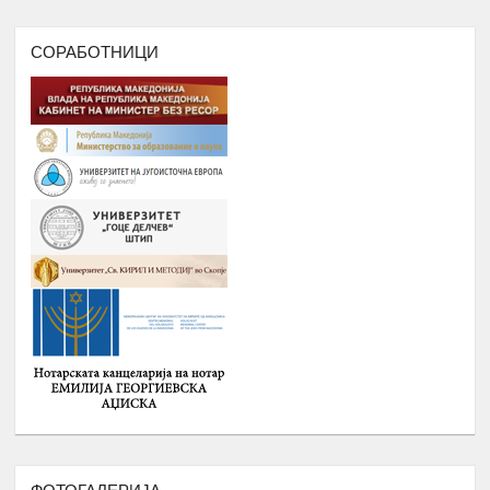
,ФОРМИРАЊЕ И ФУНКЦИОНИРАЊЕ
НА УНИЈА НА МЛАДИ НА
СОРАБОТНИЦИ
РОМАВЕРЗИТАС
Дебати, номинација и наградување
Јануари –
8.
на најдобрите студенти на
Август
генерацијата, Подршка на СИП
(студентски иницијативи, кампањи),
регистрирање во платформата
ЕРомаверзитас и користење на
мобилна апликација еРомаверзитас.
ЗАБАВА, ПИКНИК, ТЕАТАР,
Јануари –
9.
ФИЛМСКА ВЕЧЕР И ДРУГИ
Август
ИНИЦИЈАТИВИ
РОМА ИНДЕКС
Јануари -
10.
Број на вклучени лица: 5 лица и еден
Август
ментор
ОДБЕЛЕЖУВАЊЕ НА ВАЖНИ
Јануари -
11.
ДАТУМИ ЗА РОМСКИОТ НАРОД
Август