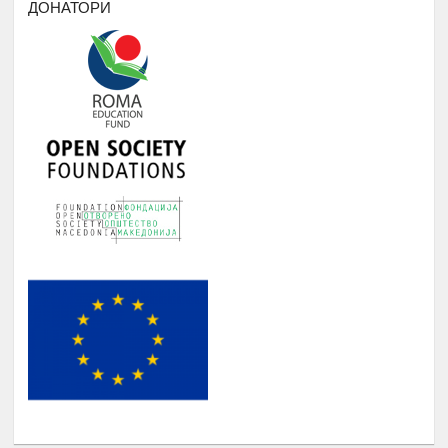
ДОНАТОРИ
Работни пракси во институции, НВО,
приватни фирми и компании
БИБЛИОТЕКА НА РОМАВЕРЗИТАС
Студенти и корисници на
Јануари -
5.
Ромаверзитас. Набавка на нови книги
Август
потребни за користење од страна на
студентите на Ромаверзитас
МЕСЕЧНИ СОСТАНОЦИ СО
СТУДЕНТИТЕ НА РОМАВЕРЗИТАС И
Јануари -
6.
КВАРТАЛНИ СОСТАНОЦИ СО
Август
СТУДЕНТИ И СРЕДНОШКОЛЦИ
КОРИСНИЦИ НА СТИПЕНДИЈА
НАДОГРАДБА НА ПЛАТФОРМА
Еромаверзитас И МОБИЛНА
Јануари -
7.
АПЛИКАЦИЈА ЗА РЕГИСТРИРАЊЕ
Август
НА СИТЕ СТУДЕНТИ И КОРИСНИЦИ
НА РОМАВЕРЗИТАС
ПОДРШКА ЗА ОРГАНИЗИРАЊЕ