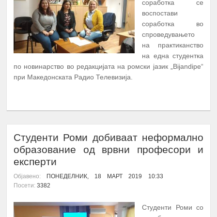
соработка се
воспостави
соработка во
спроведувањето
на практиканство
на една студентка
по новинарство во редакцијата на ромски јазик „Bijandipe“
при Македонската Радио Телевизија.
ПОВЕЌЕ...
Студенти Роми добиваат неформално
образование од врвни професори и
експерти
Објавено:
ПОНЕДЕЛНИК, 18 МАРТ 2019 10:33
Посети:
3382
Студенти Роми со