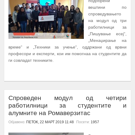
подобрени
вештини по
спроведувањето
на модул од три
работилници за
„Пишување есеј“,
„Менаџирање на
време“ и „Техники за учење“, оддржани од врвни
професори и експерти, кои им помогнаа на студентите да
ги совладат техниките.
ПОВЕЌЕ...
Спроведен модул од четири
работилници за студентите и
алумните на Ромаверзитас
Објавено:
ПЕТОК, 22 МАРТ 2019 11:48
Посети:
1957