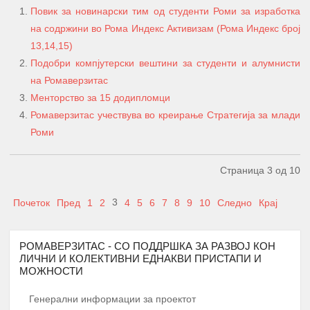
Повик за новинарски тим од студенти Роми за изработка
на содржини во Рома Индекс Активизам (Рома Индекс број
13,14,15)
Подобри компјутерски вештини за студенти и алумнисти
на Ромаверзитас
Менторство за 15 додипломци
Ромаверзитас учествува во креирање Стратегија за млади
Роми
А К Т И В Н О С Т И
ПЕРИОД
Страница 3 од 10
ПРОМОЦИЈА И ПОТПИШУВАЊЕ НА
ДОГОВОРИ СО КОРИСНИЦИТЕ НА
3
Почеток
Пред
1
2
4
5
6
7
8
9
10
Следно
Крај
1.
Јануари
СТИПЕНДИЈА – СТУДЕНТИ И
СРЕДНОШКОЛЦИ
РОМАВЕРЗИТАС - СО ПОДДРШКА ЗА РАЗВОЈ КОН
МЕНТОРСТВО ОД
ЛИЧНИ И КОЛЕКТИВНИ ЕДНАКВИ ПРИСТАПИ И
УНИВЕРЗИТЕТСКИ ПРОФЕСОРИ
МОЖНОСТИ
ДОКАЖАНИ ВО СВОЈАТА ОБЛАСТ
Февруари –
2.
Генерални информации за проектот
10 Ментори,
за студенти на прва
Јуни