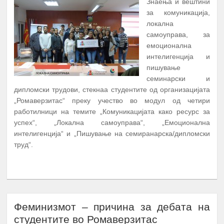
Знаења и вештини
за комуникација,
локална
самоуправа, за
емоционална
интелигенција и
пишување
семинарски и
дипломски трудови, стекнаа студентите од организацијата
„Ромаверзитас“ преку учество во модул од четири
работилници на темите „Комуникацијата како ресурс за
успех“, „Локална самоуправа“, „Емоционална
интелигенција“ и „Пишување на семиранарска/дипломски
труд“.
ПОВЕЌЕ...
Феминизмот – причина за дебата на
студентите во Ромаверзитас