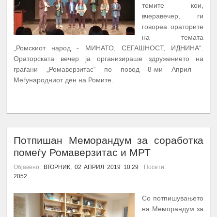
темите кои,
вчеравечер, ги
говореа ораторите
на темата
„Ромскиот народ - МИНАТО, СЕГАШНОСТ, ИДНИНА“.
Ораторската вечер ја организираше здружението на
граѓани „Ромаверзитас“ по повод 8-ми Април –
Меѓународниот ден на Ромите.
ПОВЕЌЕ...
Потпишан Меморандум за соработка
помеѓу Ромаверзитас и МРТ
Објавено:
ВТОРНИК, 02 АПРИЛ 2019 10:29
Посети:
2052
Со потпишувањето
на Меморандум за