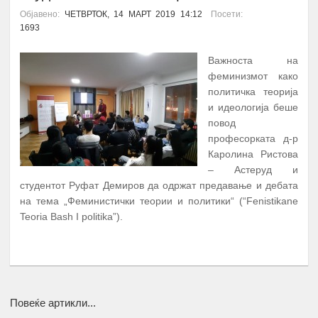
Објавено:
ЧЕТВРТОК, 14 МАРТ 2019 14:12
Посети:
1693
Важноста на
феминизмот како
политичка теорија
и идеологија беше
повод
професорката д-р
Каролина Ристова
– Астеруд и
студентот Руфат Демиров да одржат предавање и дебата
на тема „Феминистички теории и политики“ (“Fenistikane
Teoria Bash I politika”).
ПОВЕЌЕ...
Повеќе артикли...