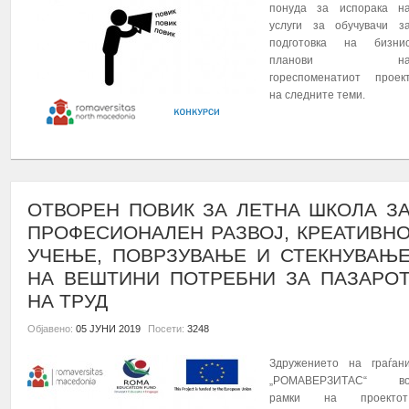
понуда за испорака н
услуги за обучувачи з
МЕЛИСА КАРИМАН
подготовка на бизни
ПРИВАТНИОТ УНИ
планови н
ТЕТОВО
гореспоменатиот проек
За мене РОМА
на следните теми.
организација кој
на студентите Р
ПОВЕЌЕ...
нивниот академски профил, преку ра
проекти и други можности кои ги нуди 
претставува одлична можност за 
надоградување и полесен начин до о
како и место за споделување на знаењ
ОТВОРЕН ПОВИК ЗА ЛЕТНА ШКОЛА З
ПРОФЕСИОНАЛЕН РАЗВОЈ, КРЕАТИВН
УЧЕЊЕ, ПОВРЗУВАЊЕ И СТЕКНУВАЊ
НА ВЕШТИНИ ПОТРЕБНИ ЗА ПАЗАРО
НА ТРУД
Објавено:
05 ЈУНИ 2019
Посети:
3248
Здружението на граѓан
„РОМАВЕРЗИТАС“ в
рамки на проектот