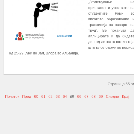
„Зголемување н
пристапот и учеството н
студентите Роми в
високото образование 
транзиција на пазарот н
труд“, Ве поканува д
аплицирате и да бидет
дел од летната школа кој
што ќе се одржи во перио
од 25-29 Јуни во Јал, Влора во Албанија.
ПОВЕЌЕ...
Страница 65 о
Почеток
Пред
60
61
62
63
64
66
67
68
69
Следно
Крај
65