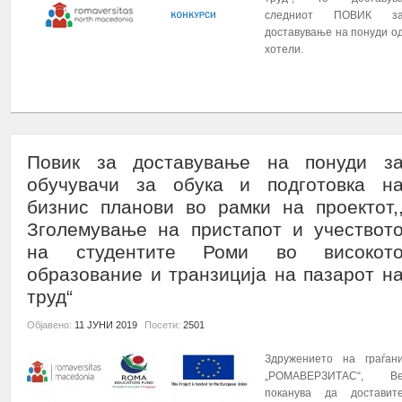
следниот ПОВИК з
Во рамките на проектот: „Зголемување на пристапот 
доставување на понуди о
студентите Роми во високото образов...
хотели.
ПОВЕЌЕ...
ПОВЕЌЕ...
Повик за доставување на понуди з
обучувачи за обука и подготовка н
бизнис планови во рамки на проектот,
Зголемување на пристапот и учествот
на студентите Роми во високот
образование и транзиција на пазарот н
труд“
Објавено:
11 ЈУНИ 2019
Посети:
2501
Здружението на граѓан
„РОМАВЕРЗИТАС“, В
поканува да доставит