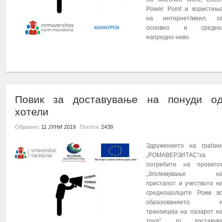
Power Point и користењ
на интернет/меил, з
основно и средно
напредно ниво.
ПОВИК ЗА ПРИЈАВУВАЊЕ НА УЧЕСНИЦИ НА КУРС П
ПОВЕЌЕ...
Повик за доставување на понуди о
хотели
Здружението на граѓани „Ромаверзитас“ - Скопје 
Објавено:
11 ЈУНИ 2019
Посети:
2439
проектот: „Зголемување на стапката на з...
ПОВЕЌЕ...
Здружението на граѓан
„РОМАВЕРЗИТАС“за
ПОВИК ЗА ПРИЈАВУВАЊЕ НА УЧЕСНИЦИ НА КУРС П
потребите на проекто
„Зголемување н
пристапот и учеството н
средношолците Роми в
образованието 
транзиција на пазарот н
труд“, го доставув