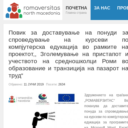
ПОЧЕТНА
ЗА НАС
ПРО
Главна страна
Повик за доставување на понуди з
спроведување на курсеви п
компјутерска едукација во рамките н
проектот,, Зголемување на пристапот 
учеството на средношколци Роми в
образование и транзиција на пазарот н
труд“
Објавено:
11 ЈУНИ 2019
Посети:
2634
Здружението на граѓан
„РОМАВЕРЗИТАС“ В
поканува да доставит
понуда за спроведувањ
на курсеви по компјутерск
едукација за програмит
на Microsoft Word, Excel